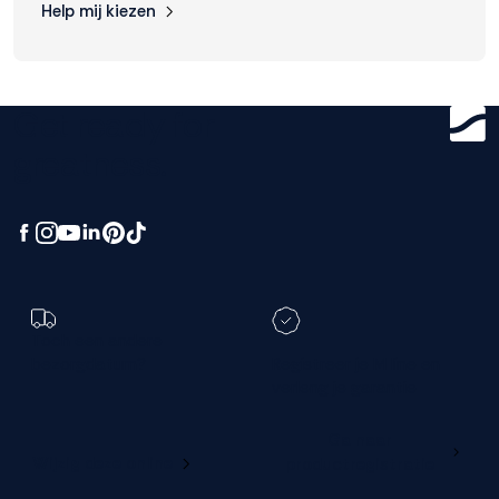
Help mij kiezen
Get ready for
greatness.
Toch een andere
bezorgdatum?
Registreer je M line en
verleng je garantie
Ga naar
Wijzig deze online
productregistratie