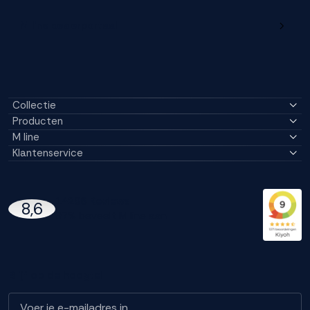
M line dealerportaal
Collectie
Producten
M line
Klantenservice
14296 Reviews
8,6
97% beveelt M line aan
Blijf op de hoogte!