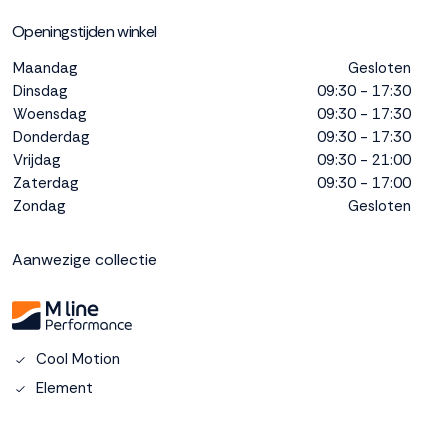
interactie met ons
Openingstijden winkel
binnen en buiten
onze website te
Maandag
Gesloten
volgen. Dat doen we
Dinsdag
09:30 - 17:30
legitiem en belangrijk,
Woensdag
09:30 - 17:30
anoniem. Meer
Donderdag
09:30 - 17:30
weten? Lees
Bekijk
Vrijdag
09:30 - 21:00
dit overzicht
voor
alle
Zaterdag
09:30 - 17:00
cookieinstellingen en
Zondag
Gesloten
lees hier onze privacy
policy
. Door te
Aanwezige collectie
accepteren geef je
toestemming voor
onze marketing
cookies. Kies je voor
Weigeren? Dan
Cool Motion
plaatsen we alleen
Element
functionele en
analytische cookies.