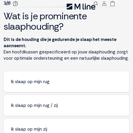
1/6
Wat is je prominente
Deze site
gebruikt
slaaphouding?
cookies
Dit is de houding die je gedurende je slaap het meeste
aanneemt.
Een hoofdkussen gespecificeerd op jouw slaaphouding zorgt
M line plaatst
voor optimale ondersteuning en een natuurlijke slaaphouding.
functionele,
analytische en
marketing cookies.
Dankzij functionele
Ik slaap op mijn rug
cookies werkt de
website goed, terwijl
de analytische
Ik slaap op mijn rug / zij
cookies ons helpen
om de website te
verbeteren. Via de
marketing cookies
Ik slaap op mijn zij
kunnen we jouw