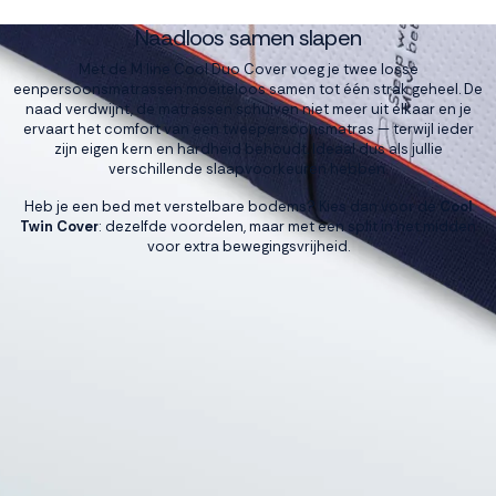
Naadloos samen slapen
Met de M line Cool Duo Cover voeg je twee losse
eenpersoonsmatrassen moeiteloos samen tot één strak geheel. De
naad verdwijnt, de matrassen schuiven niet meer uit elkaar en je
ervaart het comfort van een tweepersoonsmatras — terwijl ieder
zijn eigen kern en hardheid behoudt. Ideaal dus als jullie
verschillende slaapvoorkeuren hebben.
Heb je een bed met verstelbare bodems? Kies dan voor de
Cool
Twin Cover
: dezelfde voordelen, maar met een split in het midden
voor extra bewegingsvrijheid.