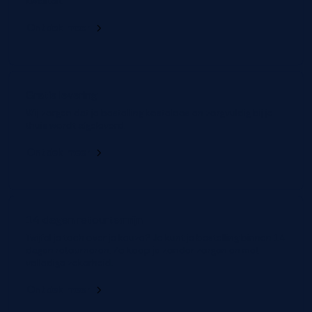
kwaliteit.
Ontdek meer
Gratis levering
Wij zorgen dat je bestelling kosteloos en zorgvuldig bij je
thuis wordt afgeleverd.
Ontdek meer
14 dagen retourtermijn
Twijfel je toch over je keuze? Je kunt je bestelling binnen 14
dagen retourneren. Zo koop je zonder zorgen en met
volledige zekerheid.
Ontdek meer