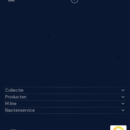
Toch een andere
bezorgdatum?
Registreer je M line en
verleng je garantie
Ga naar
Wijzig deze online
productregistratie
M line dealerportaal
Collectie
Producten
M line
Klantenservice