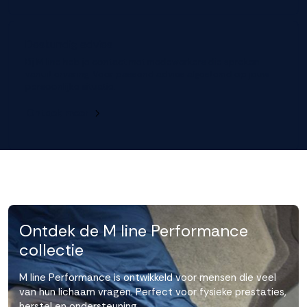
Deskundig advies
Bij M line heb je contact met medewerkers die spreken
vanuit ervaring. Voor passend advies afgestemd op jouw
persoonlijke situatie.
Ontdek meer
Ontdek de M line Performance
collectie
M line Performance is ontwikkeld voor mensen die veel
van hun lichaam vragen. Perfect voor fysieke prestaties,
herstel en ondersteuning.