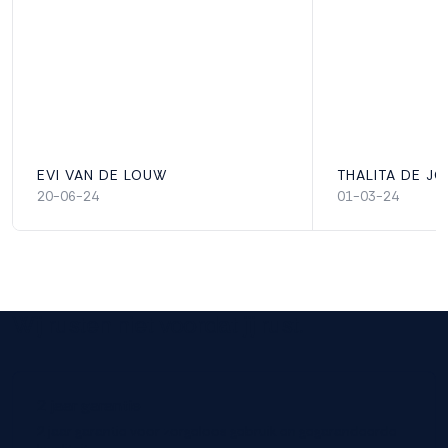
EVI VAN DE LOUW
THALITA DE J
20-06-24
01-03-24
Wij rusten niet voordat jij rust.
2 jaar garantie
2 jaar garantie voor zorgeloos gebruik en gegarandeerde