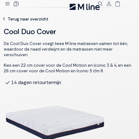
Deze site
Terug naar overzicht
gebruikt
cookies
Cool Duo Cover
De Cool Duo Cover voegt twee M line matrassen samen tot één,
waardoor de naad verdwijnt en de matrassen niet meer
verschuiven.
M line plaatst
functionele,
Kies een 22 cm cover voor de Cool Motion en Iconic 3 & 4, en een
26 cm cover voor de Cool Motion en Iconic 5 t/m 8.
analytische en
marketing cookies.
14 dagen retourtermijn
Deskundig advies
Dankzij functionele
cookies werkt de
website goed, terwijl
de analytische
cookies ons helpen
om de website te
verbeteren. Via de
marketing cookies
kunnen we jouw