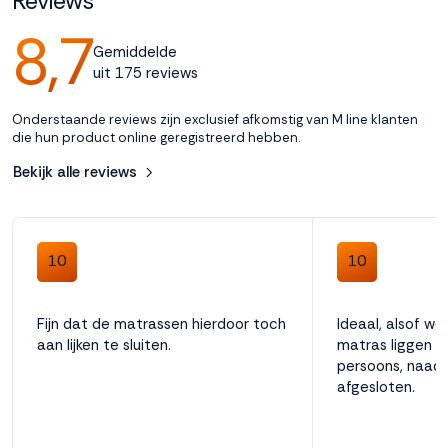
Reviews
Nederland
8,7
Gemiddelde
Geschikt voor matras
uit 175 reviews
22 cm: Cool Motion 3 & 4, 26 cm: Cool Motion 5 t/m 8
Onderstaande reviews zijn exclusief afkomstig van M line klanten
die hun product online geregistreerd hebben.
Bekijk alle reviews
10
10
Fijn dat de matrassen hierdoor toch
Ideaal, alsof w
aan lijken te sluiten.
matras liggen ip
persoons, naadl
afgesloten.