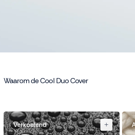
Waarom de Cool Duo Cover
Verkoelend
A