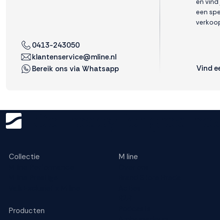
en vind
een spe
verkoop
Weigeren
Accepteren
0413-243050
klantenservice@mline.nl
Vind e
Bereik ons via Whatsapp
Get ready for greatnes
Collectie
M line
M line Performance
Over ons
M line Prestige
Brand Store Breda
Valk Exclusief x M line
Acties
B2B
Podcasts
Producten
Ambassadeurs