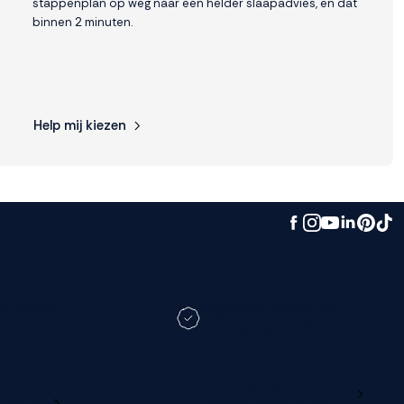
stappenplan op weg naar een helder slaapadvies, en dat
binnen 2 minuten.
Help mij kiezen
en andere
Registreer je M line en
datum?
verleng je garantie
Ga naar
e online