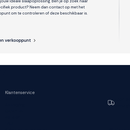
 jouw ideale slaapoplossing. Ben je op zoek naar
cifiek product? Neem dan contact op met het
punt om te controleren of deze beschikbaar is.
en verkooppunt
s.
Klantenservice
Bestellen
Toch e
Bezorging
bezorg
Garantie
Betalen
FAQ
Ruilen en retourneren
Wijzig dez