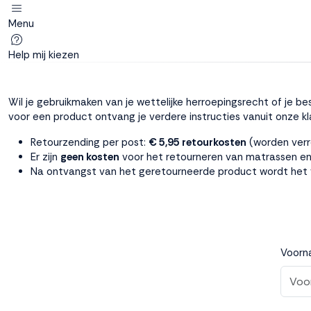
Menu
Deze site
gebruikt
Help mij kiezen
cookies
Wil je gebruikmaken van je wettelijke herroepingsrecht of je b
voor een product ontvang je verdere instructies vanuit onze kl
M line plaatst
Retourzending per post:
€ 5,95 retourkosten
(worden verr
functionele,
Er zijn
geen kosten
voor het retourneren van matrassen en
analytische en
Na ontvangst van het geretourneerde product wordt het
marketing cookies.
Dankzij functionele
cookies werkt de
website goed, terwijl
de analytische
Voorn
cookies ons helpen
om de website te
verbeteren. Via de
marketing cookies