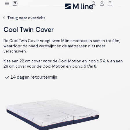
Deze site
Terug naar overzicht
gebruikt
cookies
Cool Twin Cover
De Cool Twin Cover voegt twee M line matrassen samen tot één,
waardoor de naad verdwijnt en de matrassen niet meer
verschuiven.
M line plaatst
functionele,
Kies een 22 cm cover voor de Cool Motion en Iconic 3 & 4, en een
26 cm cover voor de Cool Motion en Iconic 5 t/m 8.
analytische en
marketing cookies.
14 dagen retourtermijn
Deskundig advies
Dankzij functionele
cookies werkt de
website goed, terwijl
de analytische
cookies ons helpen
om de website te
verbeteren. Via de
marketing cookies
kunnen we jouw