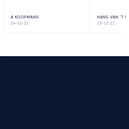
A KOOPMANS
HANS VAN 'T H
24-12-22
13-12-21
Wij rusten niet voordat jij rust.
2 jaar garantie
2 jaar garantie voor zorgeloos gebruik en gegarandeerde
kwaliteit.
Ontdek meer