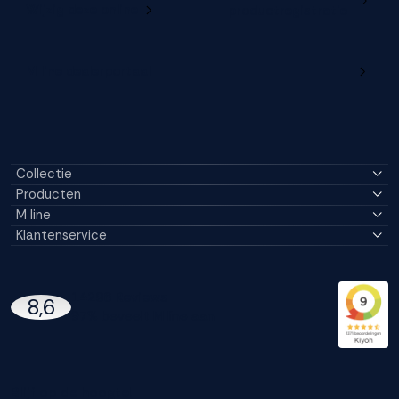
Wijzig deze online
productregistratie
M line dealerportaal
Collectie
Producten
M line
Klantenservice
14296 Reviews
8,6
97% beveelt M line aan
Blijf op de hoogte!