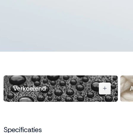
Verkoelend
A
Specificaties