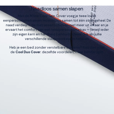
Naadloos samen slapen
Met de M line Cool Twin Cover voeg je twee losse
eenpersoonsmatrassen moeiteloos samen tot één strak geheel. De
naad verdwijnt, de matrassen schuiven niet meer uit elkaar en je
ervaart het comfort van een tweepersoonsmatras — terwijl ieder
zijn eigen kern en hardheid behoudt. Ideaal dus als jullie
verschillende slaapvoorkeuren hebben.
Heb je een bed zonder verstelbare bodems? Kies dan voor
de
Cool Duo Cover
: dezelfde voordelen, maar zonder split.