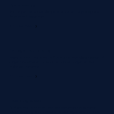
Gratis levering
Wij zorgen dat je bestelling kosteloos en zorgvuldig bij je
thuis wordt afgeleverd.
Ontdek meer
14 dagen retourtermijn
Twijfel je toch over je keuze? Je kunt je bestelling binnen 14
dagen retourneren. Zo koop je zonder zorgen en met
volledige zekerheid.
Ontdek meer
Deskundig advies
Bij M line heb je contact met medewerkers die spreken
vanuit ervaring. Voor passend advies afgestemd op jouw