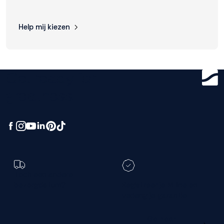
Help mij kiezen
Get ready for
greatness.
Toch een andere
bezorgdatum?
Registreer je M line en
verleng je garantie
Ga naar