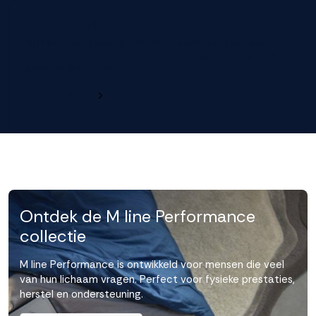
Deskundig advies
Bij M line heb je contact met medewerkers die spreken
vanuit ervaring. Voor passend advies afgestemd op jouw
persoonlijke situatie.
Ontdek meer
Ontdek de M line Performance
collectie
M line Performance is ontwikkeld voor mensen die veel
van hun lichaam vragen. Perfect voor fysieke prestaties,
herstel en ondersteuning.