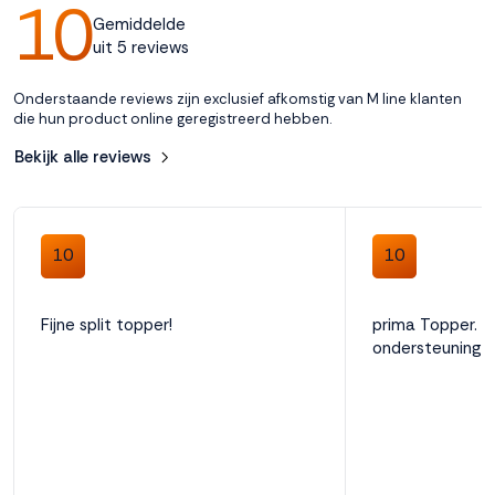
10
Gemiddelde
Garantie
uit 5 reviews
5 jaar
Onderstaande reviews zijn exclusief afkomstig van M line klanten
die hun product online geregistreerd hebben.
Geproduceerd in
Bekijk alle reviews
Nederland
10
10
Geschikt voor elektrisch bed
Ja
Fijne split topper!
prima Topper. 
ondersteuning
Lengte split
90 cm
Materiaal tijk