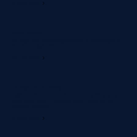
Ontdek meer
Gratis levering
Wij zorgen dat je bestelling kosteloos en zorgvuldig bij je
thuis wordt afgeleverd.
Ontdek meer
14 dagen retourtermijn
Twijfel je toch over je keuze? Je kunt je bestelling binnen 14
dagen retourneren. Zo koop je zonder zorgen en met
volledige zekerheid.
Ontdek meer