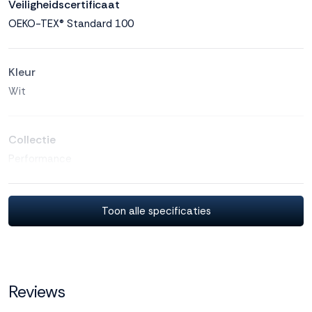
Veiligheidscertificaat
OEKO-TEX® Standard 100
Kleur
Wit
Collectie
Performance
Anti allergeen
Toon alle specificaties
Ja
Anti huisstofmijt
Reviews
Ja