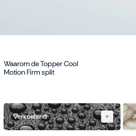
Waarom de Topper Cool
Motion Firm split
Verkoelend
A