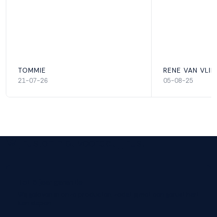
100% polyester
Max. gewicht (per persoon)
tot 120 kg
TOMMIE
RENE VAN VLIE
21-07-26
05-08-25
Wastemperatuur tijk
60°
Wij rusten niet voordat jij rust.
Tot 5 jaar garantie
Wij geloven in onze producten, zodat jij met een gerust hart
kan slapen.