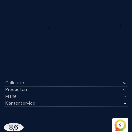
bezorgdatum?
Registreer je M line en
verleng je garantie
Ga naar
Wijzig deze online
productregistratie
M line dealerportaal
Collectie
Producten
M line
Klantenservice
14296 Reviews
8,6
97% beveelt M line aan