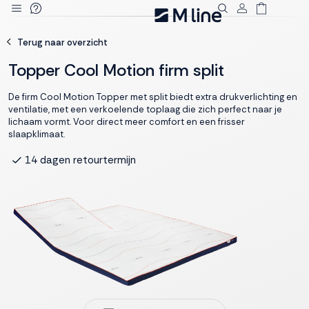
Deze site
Terug naar overzicht
gebruikt
cookies
Topper Cool Motion firm split
De firm Cool Motion Topper met split biedt extra drukverlichting en
ventilatie, met een verkoelende toplaag die zich perfect naar je
lichaam vormt. Voor direct meer comfort en een frisser
M line plaatst
slaapklimaat.
functionele,
14 dagen retourtermijn
analytische en
marketing cookies.
Dankzij functionele
cookies werkt de
website goed, terwijl
de analytische
cookies ons helpen
om de website te
verbeteren. Via de
marketing cookies
kunnen we jouw