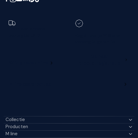
Toch een andere
bezorgdatum?
Registreer je M line en
verleng je garantie
Ga naar
Wijzig deze online
productregistratie
M line dealerportaal
Collectie
Producten
M line