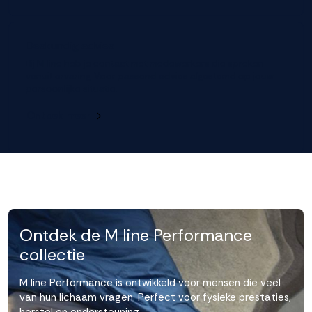
Deskundig advies
Bij M line heb je contact met medewerkers die spreken
vanuit ervaring. Voor passend advies afgestemd op jouw
persoonlijke situatie.
Ontdek meer
Ontdek de M line Performance
collectie
M line Performance is ontwikkeld voor mensen die veel
van hun lichaam vragen. Perfect voor fysieke prestaties,
herstel en ondersteuning.