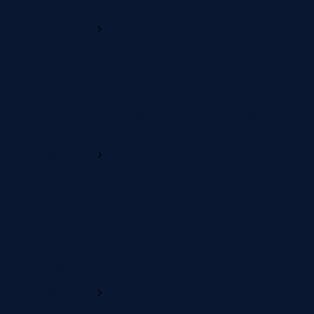
kwaliteit.
Ontdek meer
Gratis levering
Wij zorgen dat je bestelling kosteloos en zorgvuldig bij je
thuis wordt afgeleverd.
Ontdek meer
14 dagen retourtermijn
Twijfel je toch over je keuze? Je kunt je bestelling binnen 14
dagen retourneren. Zo koop je zonder zorgen en met
volledige zekerheid.
Ontdek meer