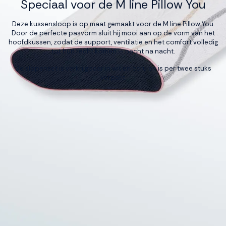
Speciaal voor de M line Pillow You
Deze kussensloop is op maat gemaakt voor de M line Pillow You.
Door de perfecte pasvorm sluit hij mooi aan op de vorm van het
hoofdkussen, zodat de support, ventilatie en het comfort volledig
tot hun recht komen — nacht na nacht.
De slopenset is verkrijgbaar in wit en ecru en is per twee stuks
verpakt.