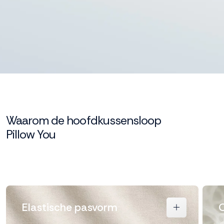
Waarom de hoofdkussensloop
Pillow You
Elastische pasvorm
O