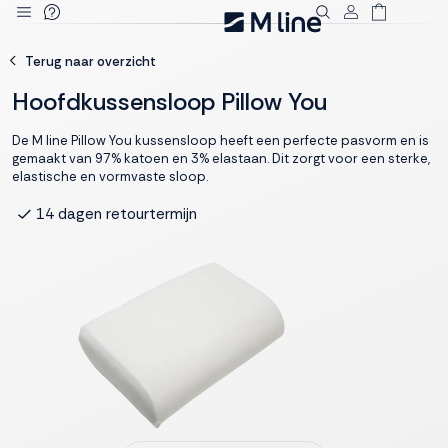
Deze site
Terug naar overzicht
gebruikt
cookies
Hoofdkussensloop Pillow You
De M line Pillow You kussensloop heeft een perfecte pasvorm en is
gemaakt van 97% katoen en 3% elastaan. Dit zorgt voor een sterke,
elastische en vormvaste sloop.
M line plaatst
functionele,
14 dagen retourtermijn
Deskundig advies
analytische en
marketing cookies.
Dankzij functionele
cookies werkt de
website goed, terwijl
de analytische
cookies ons helpen
om de website te
verbeteren. Via de
marketing cookies
kunnen we jouw