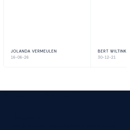
JOLANDA VERMEULEN
BERT WILTINK
16-06-26
30-12-21
Wij rusten niet voordat jij rust.
1 jaar garantie
1 jaar garantie voor zorgeloos gebruik en gegarandeerde