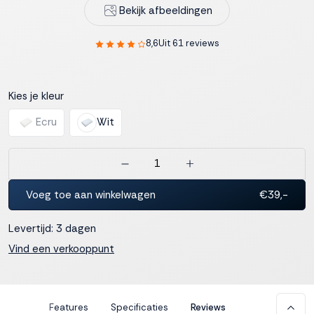
Bekijk afbeeldingen
interactie met ons
binnen en buiten
onze website te
8,6
Uit 61 reviews
volgen. Dat doen we
legitiem en belangrijk,
anoniem. Meer
Kies je kleur
weten? Lees
Bekijk
dit overzicht
voor
Ecru
Wit
alle
cookieinstellingen en
lees hier onze privacy
policy
. Door te
accepteren geef je
Voeg toe aan winkelwagen
€39,-
toestemming voor
onze marketing
Levertijd: 3 dagen
cookies. Kies je voor
Weigeren? Dan
Vind een verkooppunt
plaatsen we alleen
functionele en
analytische cookies.
Features
Specificaties
Reviews