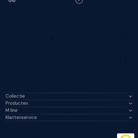
Toch een andere
bezorgdatum?
Registreer je M line en
verleng je garantie
Ga naar
Wijzig deze online
productregistratie
M line dealerportaal
Collectie
Producten
M line
Klantenservice