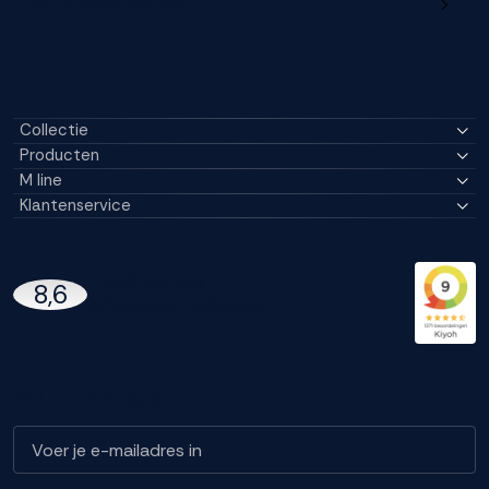
M line dealerportaal
Collectie
Producten
M line
Klantenservice
14296 Reviews
8,6
97% beveelt M line aan
Blijf op de hoogte!