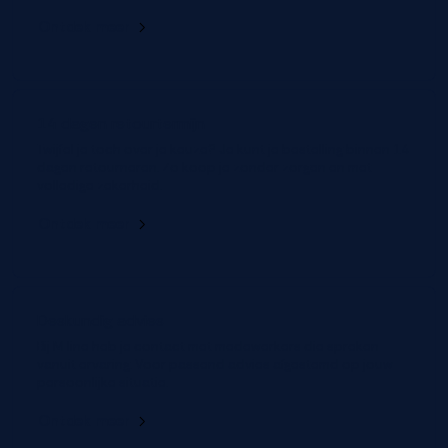
Ontdek meer
14 dagen retourtermijn
Twijfel je toch over je keuze? Je kunt je bestelling binnen 14
dagen retourneren. Zo koop je zonder zorgen en met
volledige zekerheid.
Ontdek meer
Deskundig advies
Bij M line heb je contact met medewerkers die spreken
vanuit ervaring. Voor passend advies afgestemd op jouw
persoonlijke situatie.
Ontdek meer