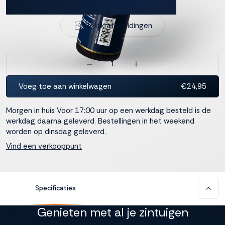
interactie met ons
binnen en buiten
Bekijk afbeeldingen
onze website te
volgen. Dat doen we
legitiem en belangrijk,
anoniem. Meer
weten? Lees
Bekijk
dit overzicht
voor
Voeg toe aan winkelwagen
€24,95
alle
cookieinstellingen en
Morgen in huis
Voor 17:00 uur op een werkdag besteld is de
lees hier onze privacy
werkdag daarna geleverd. Bestellingen in het weekend
policy
. Door te
worden op dinsdag geleverd.
accepteren geef je
toestemming voor
Vind een verkooppunt
onze marketing
cookies. Kies je voor
Weigeren? Dan
plaatsen we alleen
Specificaties
functionele en
analytische cookies.
Genieten met al je zintuigen