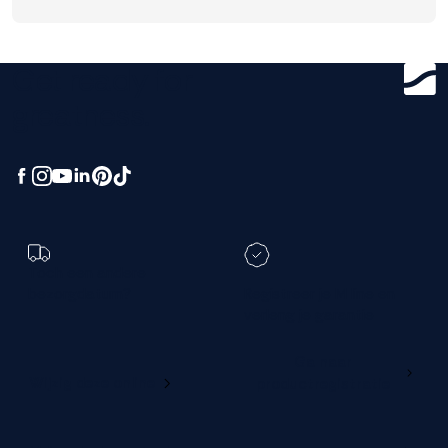
Get ready for
greatness.
Toch een andere
bezorgdatum?
Registreer je M line en
verleng je garantie
Ga naar
Wijzig deze online
productregistratie