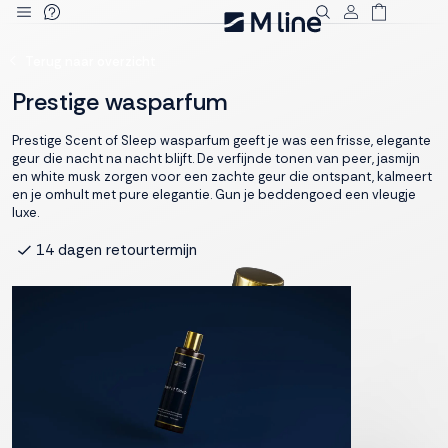
Deze site
Terug naar overzicht
gebruikt
cookies
Prestige wasparfum
Prestige Scent of Sleep wasparfum geeft je was een frisse, elegante
geur die nacht na nacht blijft. De verfijnde tonen van peer, jasmijn
en white musk zorgen voor een zachte geur die ontspant, kalmeert
M line plaatst
en je omhult met pure elegantie. Gun je beddengoed een vleugje
functionele,
luxe.
analytische en
14 dagen retourtermijn
marketing cookies.
Dankzij functionele
cookies werkt de
website goed, terwijl
de analytische
cookies ons helpen
om de website te
verbeteren. Via de
marketing cookies
kunnen we jouw