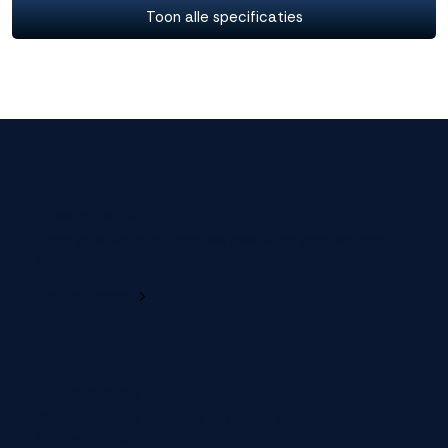
Toon alle specificaties
Wij rusten niet voordat jij rust.
1 jaar garantie
1 jaar garantie voor zorgeloos gebruik en gegarandeerde
kwaliteit.
Ontdek meer
Gratis levering
Wij zorgen dat je bestelling kosteloos en zorgvuldig bij je
thuis wordt afgeleverd.