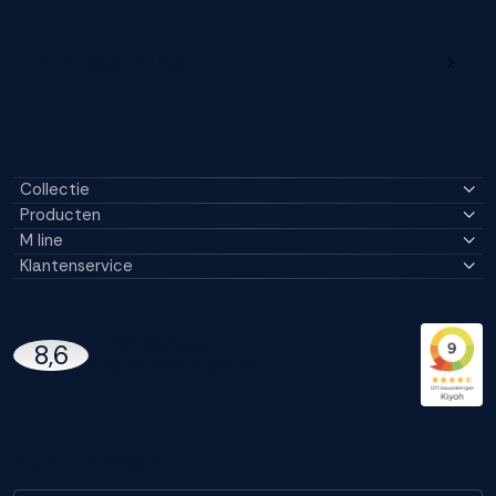
M line dealerportaal
Collectie
Producten
M line
Klantenservice
14296 Reviews
8,6
97% beveelt M line aan
Blijf op de hoogte!