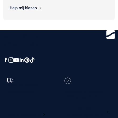
Help mij kiezen
Get ready for
greatness.
Toch een andere
bezorgdatum?
Registreer je M line en
verleng je garantie
Ga naar
Wijzig deze online
productregistratie