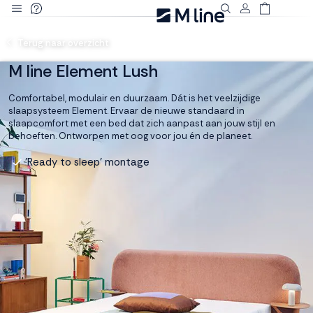
Deze site
Terug naar overzicht
gebruikt
cookies
M line Element Lush
Comfortabel, modulair en duurzaam. Dát is het veelzijdige
slaapsysteem Element. Ervaar de nieuwe standaard in
slaapcomfort met een bed dat zich aanpast aan jouw stijl en
M line plaatst
behoeften. Ontworpen met oog voor jou én de planeet.
functionele,
Deskundig advies
analytische en
marketing cookies.
Dankzij functionele
cookies werkt de
website goed, terwijl
de analytische
cookies ons helpen
om de website te
verbeteren. Via de
marketing cookies
kunnen we jouw