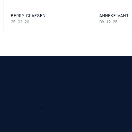
BERRY CLAESEN
ANNEKE VANT
25-02-26
09-12-25
Wij rusten niet voordat jij rust.
Tot 25 jaar garantie
Wij geloven in onze producten, zodat jij met een gerust hart
kan slapen.
Ontdek meer