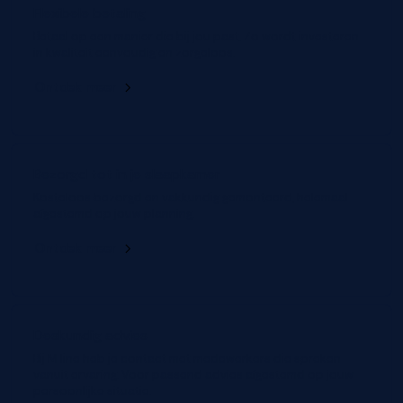
Flexibele betaling
Betaal op een manier die bij jou past. Zo wordt investeren
in kwaliteit eenvoudig en zorgeloos.
Ontdek meer
Bezorgd tot in je slaapkamer
Kosteloos bezorgd en vakkundig gemonteerd, helemaal
afgestemd op jouw planning.
Ontdek meer
Deskundig advies
Bij M line heb je contact met medewerkers die spreken
vanuit ervaring. Voor passend advies afgestemd op jouw
persoonlijke situatie.