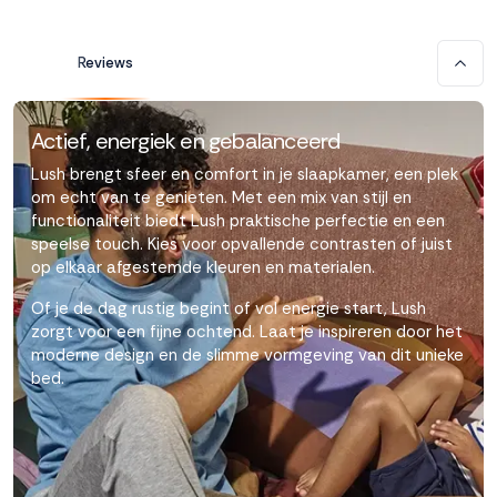
Accepteren
Reviews
Weigeren
Actief, energiek en gebalanceerd
Lush brengt sfeer en comfort in je slaapkamer, een plek
om echt van te genieten. Met een mix van stijl en
functionaliteit biedt Lush praktische perfectie en een
speelse touch. Kies voor opvallende contrasten of juist
op elkaar afgestemde kleuren en materialen.
Of je de dag rustig begint of vol energie start, Lush
zorgt voor een fijne ochtend. Laat je inspireren door het
moderne design en de slimme vormgeving van dit unieke
bed.