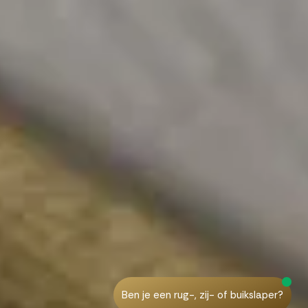
Ben je een rug-, zij- of buikslaper?