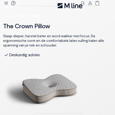
Deze site
Terug naar overzicht
gebruikt
cookies
The Crown Pillow
Slaap dieper, herstel beter en word wakker met focus. De
ergonomische vorm en de comfortabele latex vulling halen alle
spanning van je nek en schouder.
M line plaatst
functionele,
Tot 3 jaar garantie
analytische en
marketing cookies.
Dankzij functionele
cookies werkt de
website goed, terwijl
de analytische
cookies ons helpen
om de website te
verbeteren. Via de
marketing cookies
kunnen we jouw