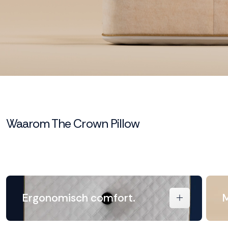
Waarom The Crown Pillow
Ergonomisch comfort.
M