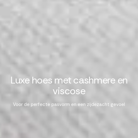
Luxe hoes met cashmere en
viscose
Voor de perfecte pasvorm en een zijdezacht gevoel