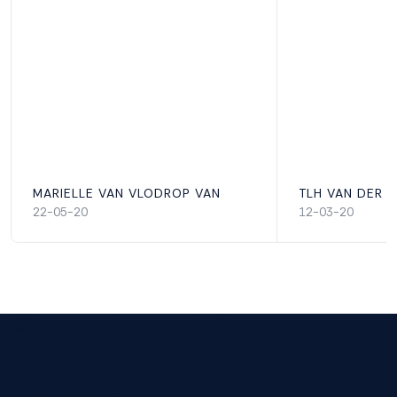
MARIELLE VAN VLODROP VAN
TLH VAN DER 
22-05-20
12-03-20
Wij rusten niet voordat jij rust.