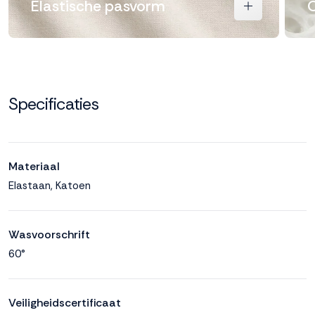
Elastische pasvorm
O
Specificaties
Materiaal
Elastaan, Katoen
Wasvoorschrift
60°
Veiligheidscertificaat