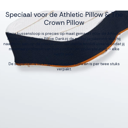
Speciaal voor de Athletic Pillow & The
Crown Pillow
Deze kussensloop is precies op maat gemaakt voor de Athletic
Pillow en The Crown Pillow. Dankzij de perfecte pasvorm sluit hij
naadloos aan op de unieke vorm van beide hoofdkussens, zodat jij
maximaal profiteert van hun comfort en ondersteuning — elke
nacht weer.
De slopenset is verkrijgbaar in wit en ecru en is per twee stuks
verpakt.