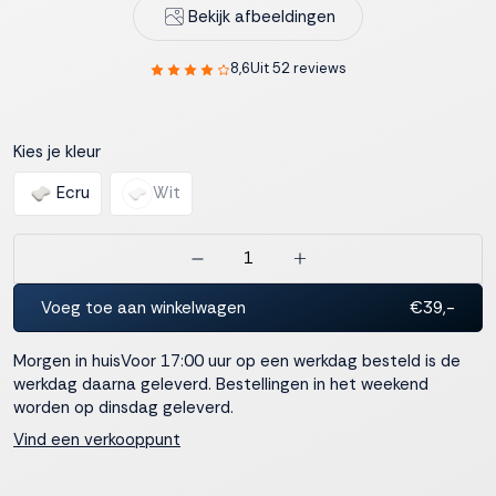
Bekijk afbeeldingen
interactie met ons
binnen en buiten
onze website te
8,6
Uit 52 reviews
volgen. Dat doen we
legitiem en belangrijk,
anoniem. Meer
Kies je kleur
weten? Lees
Bekijk
dit overzicht
voor
Ecru
Wit
alle
cookieinstellingen en
lees hier onze privacy
policy
. Door te
accepteren geef je
Voeg toe aan winkelwagen
€39,-
toestemming voor
onze marketing
Morgen in huis
Voor 17:00 uur op een werkdag besteld is de
cookies. Kies je voor
werkdag daarna geleverd. Bestellingen in het weekend
Weigeren? Dan
worden op dinsdag geleverd.
plaatsen we alleen
functionele en
Vind een verkooppunt
analytische cookies.