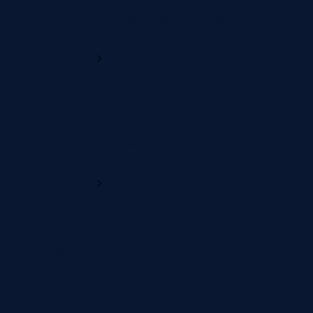
1 jaar garantie
1 jaar garantie voor zorgeloos gebruik en gegarandeerde
kwaliteit.
Ontdek meer
Gratis levering
Wij zorgen dat je bestelling kosteloos en zorgvuldig bij je
thuis wordt afgeleverd.
Ontdek meer
14 dagen retourtermijn
Twijfel je toch over je keuze? Je kunt je bestelling binnen 14
dagen retourneren. Zo koop je zonder zorgen en met
volledige zekerheid.