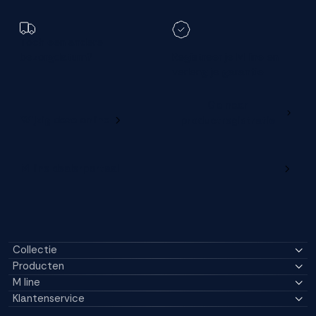
Toch een andere
bezorgdatum?
Registreer je M line en
verleng je garantie
Ga naar
Wijzig deze online
productregistratie
M line dealerportaal
Collectie
Producten
M line
Klantenservice