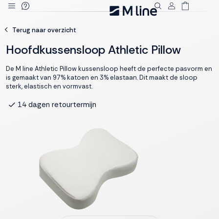
Deze site
Terug naar overzicht
gebruikt
cookies
Hoofdkussensloop Athletic Pillow
De M line Athletic Pillow kussensloop heeft de perfecte pasvorm en
is gemaakt van 97% katoen en 3% elastaan. Dit maakt de sloop
sterk, elastisch en vormvast.
M line plaatst
functionele,
14 dagen retourtermijn
Deskundig advies
analytische en
marketing cookies.
Dankzij functionele
cookies werkt de
website goed, terwijl
de analytische
cookies ons helpen
om de website te
verbeteren. Via de
marketing cookies
kunnen we jouw