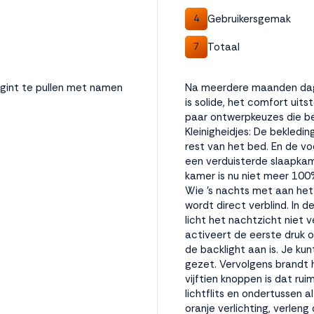
Gebruikersgemak
4
Totaal
7
egint te pullen met namen
Na meerdere maanden dage
is solide, het comfort uits
paar ontwerpkeuzes die be
Kleinigheidjes: De bekledi
rest van het bed. En de v
een verduisterde slaapkame
kamer is nu niet meer 100%
Wie 's nachts met aan he
wordt direct verblind. In 
licht het nachtzicht niet v
activeert de eerste druk 
de backlight aan is. Je kun
gezet. Vervolgens brandt h
vijftien knoppen is dat ru
lichtflits en ondertussen 
oranje verlichting, verleng