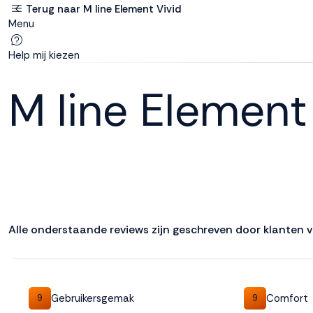
Terug naar M line Element Vivid
Menu
Deze site
gebruikt
Help mij kiezen
cookies
M line Element
M line plaatst
functionele,
analytische en
marketing cookies.
Dankzij functionele
cookies werkt de
Alle onderstaande reviews zijn geschreven door klanten 
website goed, terwijl
de analytische
cookies ons helpen
om de website te
verbeteren. Via de
Gebruikersgemak
Comfort
9
9
marketing cookies