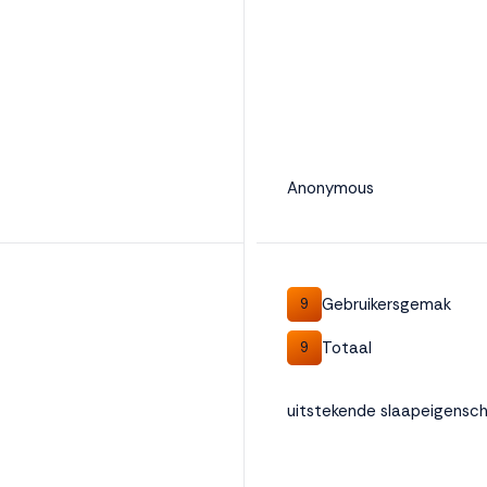
Anonymous
Gebruikersgemak
9
Totaal
9
uitstekende slaapeigensc