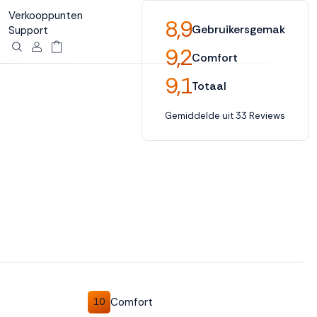
Verkooppunten
8,9
Gebruikersgemak
Support
9,2
Comfort
9,1
Totaal
Gemiddelde uit 33 Reviews
Comfort
10