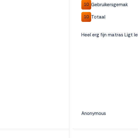
Gebruikersgemak
10
Totaal
10
Heel erg fijn matras Ligt le
Anonymous