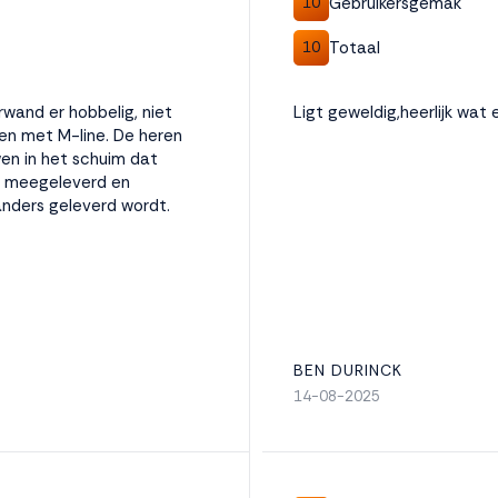
Gebruikersgemak
10
Totaal
10
wand er hobbelig, niet
Ligt geweldig,heerlijk wat 
en met M-line. De heren
en in het schuim dat
ol meegeleverd en
nders geleverd wordt.
BEN DURINCK
14-08-2025