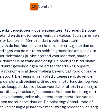
Comfort
10
lijks gebruik ben ik overwegend zeer tevreden. De bouw
tekend en de motorisering werkt vlekkeloos. Toch zijn er een
ter kunnen, en één is ronduit slecht doordacht.
ng van de hoofdsteun voelt iets minder stevig aan dan de
oedingen van de motoren hebben groene ledlampjes die in
r zichtbaar zijn. Niet storend voor iedereen, maar je
 donker. De afstandsbediening: De backlight is fel blauw.
t donker gewende ogen de afstandsbediening oppakt,
de astronomie is al decennialang bekend dat rood of oranje
erstoort. Die kennis is hier volledig genegeerd. Bovendien
op de afstandsbediening direct een motorfunctie, nog vóór
t de knoppen dus niet lezen voordat er al iets in werking is
et display precies vijf seconden. Voor een bediening met
im onvoldoende, zeker als je eerst moet herstellen van de
al een motor hoort draaien. De oplossing: Gebruik rode of
 de verlichtingstijd naar minimaal twintig seconden, en zorg