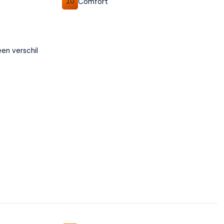
Comfort
10
een verschil