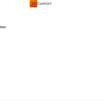
Comfort
10
kker