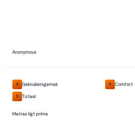
Anonymous
Gebruikersgemak
Comfort
9
9
Totaal
9
Matras ligt prima