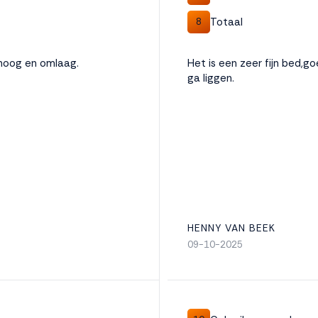
Totaal
8
mhoog en omlaag.
Het is een zeer fijn bed,go
ga liggen.
HENNY VAN BEEK
09-10-2025