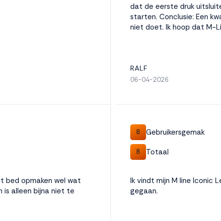
dat de eerste druk uitslu
starten. Conclusie: Een kw
niet doet. Ik hoop dat M-L
RALF
06-04-2026
Gebruikersgemak
8
Totaal
8
et bed opmaken wel wat
Ik vindt mijn M line Iconic
is alleen bijna niet te
gegaan.