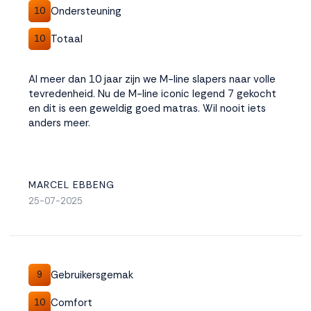
Ondersteuning
10
Totaal
10
Al meer dan 10 jaar zijn we M-line slapers naar volle
tevredenheid. Nu de M-line iconic legend 7 gekocht
en dit is een geweldig goed matras. Wil nooit iets
anders meer.
MARCEL EBBENG
25-07-2025
Gebruikersgemak
9
Comfort
10