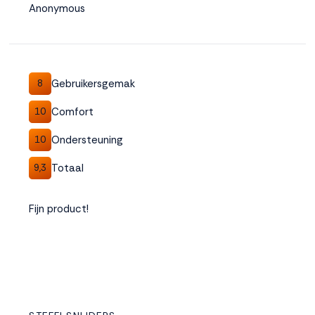
Anonymous
Gebruikersgemak
8
Comfort
10
Ondersteuning
10
Totaal
9,3
Fijn product!