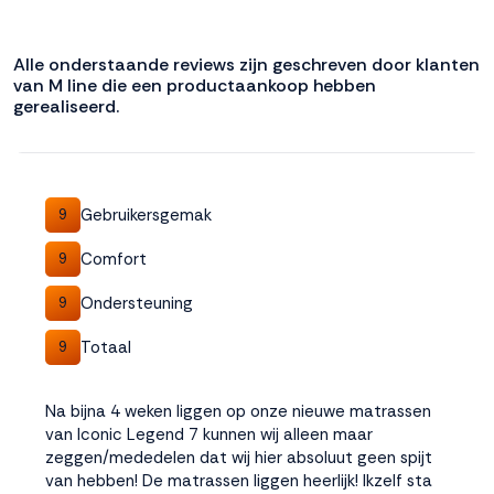
interactie met ons
binnen en buiten
onze website te
Alle onderstaande reviews zijn geschreven door klanten
van M line die een productaankoop hebben
volgen. Dat doen we
gerealiseerd.
legitiem en belangrijk,
anoniem. Meer
weten? Lees
Bekijk
dit overzicht
voor
alle
Gebruikersgemak
9
cookieinstellingen en
lees hier onze privacy
Comfort
9
policy
. Door te
accepteren geef je
Ondersteuning
9
toestemming voor
onze marketing
Totaal
9
cookies. Kies je voor
Weigeren? Dan
plaatsen we alleen
Na bijna 4 weken liggen op onze nieuwe matrassen
functionele en
van Iconic Legend 7 kunnen wij alleen maar
analytische cookies.
zeggen/mededelen dat wij hier absoluut geen spijt
van hebben! De matrassen liggen heerlijk! Ikzelf sta