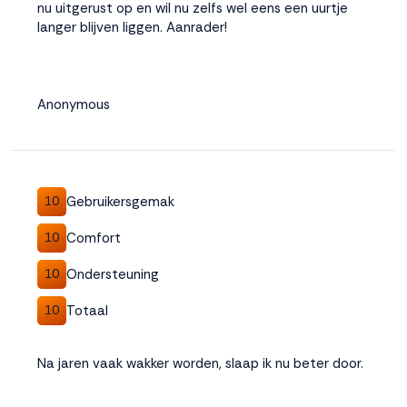
nu uitgerust op en wil nu zelfs wel eens een uurtje
langer blijven liggen. Aanrader!
Accepteren
Weigeren
Anonymous
Gebruikersgemak
10
Comfort
10
Ondersteuning
10
Totaal
10
Na jaren vaak wakker worden, slaap ik nu beter door.