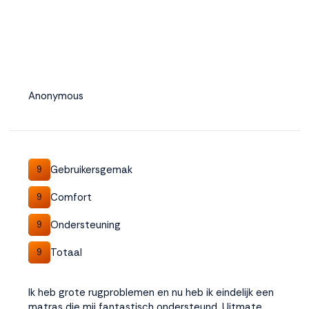
Anonymous
Gebruikersgemak
9
Comfort
9
Ondersteuning
9
Totaal
9
Ik heb grote rugproblemen en nu heb ik eindelijk een
matras die mij fantastisch ondersteund. Uitmate