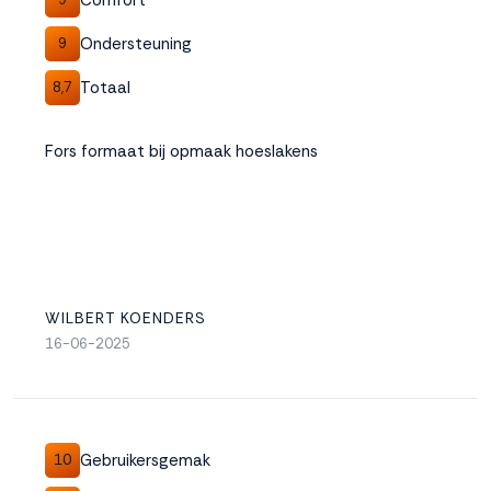
Ondersteuning
9
Totaal
8,7
Fors formaat bij opmaak hoeslakens
WILBERT KOENDERS
16-06-2025
Gebruikersgemak
10