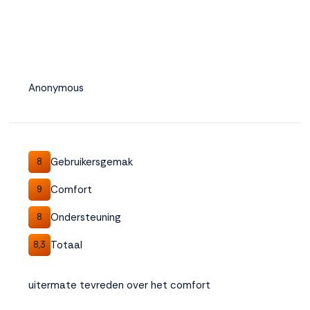
Anonymous
Gebruikersgemak
8
Comfort
9
Ondersteuning
8
Totaal
8,3
uitermate tevreden over het comfort