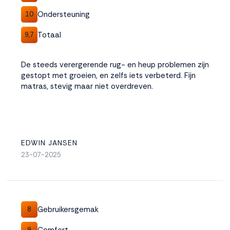
Ondersteuning
10
Totaal
9,7
De steeds verergerende rug- en heup problemen zijn
gestopt met groeien, en zelfs iets verbeterd. Fijn
matras, stevig maar niet overdreven.
EDWIN JANSEN
23-07-2025
Gebruikersgemak
8
Comfort
9