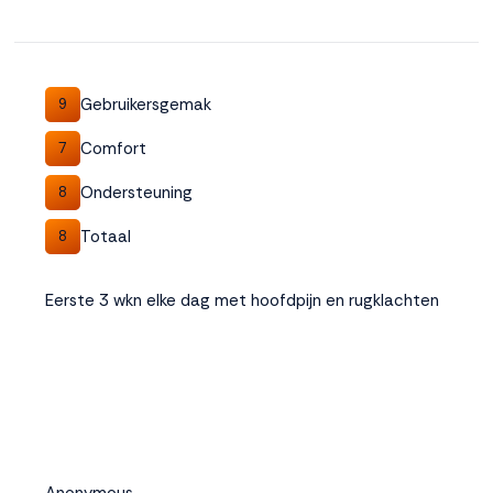
Gebruikersgemak
9
Comfort
7
Ondersteuning
8
Totaal
8
Eerste 3 wkn elke dag met hoofdpijn en rugklachten