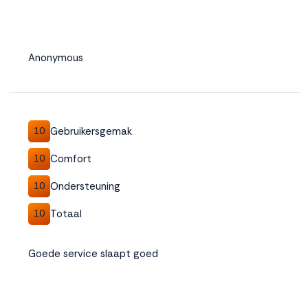
Anonymous
Gebruikersgemak
10
Comfort
10
Ondersteuning
10
Totaal
10
Goede service slaapt goed