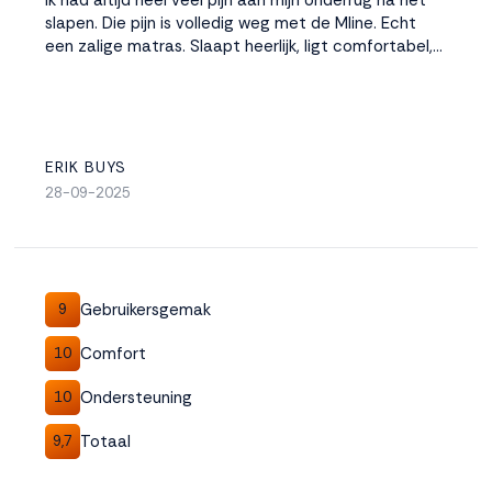
Ik had altijd heel veel pijn aan mijn onderrug na het
slapen. Die pijn is volledig weg met de Mline. Echt
een zalige matras. Slaapt heerlijk, ligt comfortabel,…
ERIK BUYS
28-09-2025
Gebruikersgemak
9
Comfort
10
Ondersteuning
10
Totaal
9,7