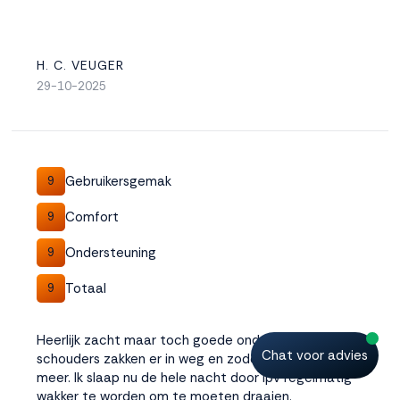
H. C. VEUGER
29-10-2025
Gebruikersgemak
9
Comfort
9
Ondersteuning
9
Totaal
9
Heerlijk zacht maar toch goede ondersteuning. Mijn
Chat voor advies
schouders zakken er in weg en zodoende geen last
meer. Ik slaap nu de hele nacht door ipv regelmatig
wakker te worden om te moeten draaien.