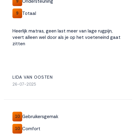
Ondersteuning
9
Totaal
9
Heerlijk matras, geen last meer van lage rugpijn,
veert alleen wel door als je op het voeteneind gaat
zitten
LIDA VAN OOSTEN
26-07-2025
Gebruikersgemak
10
Comfort
10