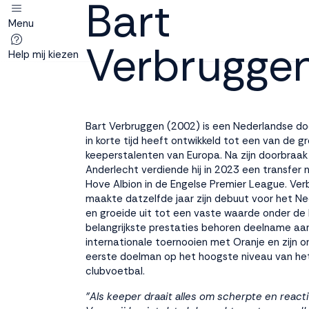
Bart
Menu
Deze site
Verbrugge
gebruikt
Help mij kiezen
cookies
Bart Verbruggen (2002) is een Nederlandse do
M line plaatst
in korte tijd heeft ontwikkeld tot een van de g
functionele,
keeperstalenten van Europa. Na zijn doorbraak 
analytische en
Anderlecht verdiende hij in 2023 een transfer 
marketing cookies.
Hove Albion in de Engelse Premier League. Ve
Dankzij functionele
maakte datzelfde jaar zijn debuut voor het Ne
cookies werkt de
en groeide uit tot een vaste waarde onder de la
website goed, terwijl
belangrijkste prestaties behoren deelname aa
de analytische
internationale toernooien met Oranje en zijn o
cookies ons helpen
eerste doelman op het hoogste niveau van he
om de website te
clubvoetbal.
verbeteren. Via de
"Als keeper draait alles om scherpte en reac
marketing cookies