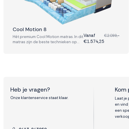
Weigeren
Accepteren
Cool Motion 8
Vanaf
€2.099,-
Hét premium Cool Motion matras. In dit
€1.574,25
matras zijn de beste technieken op
slaapgebied verwerkt. De Cool Motion
8 is voorzien van stevige pocketvering
en schuimlagen.
Heb je vragen?
Kom 
Onze klantenservice staat klaar.
Laat je
en vind
een spe
verkoop