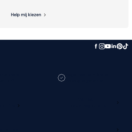
Help mij kiezen
en andere
Registreer je M line en
datum?
verleng je garantie
Ga naar
e online
productregistratie
lerportaal