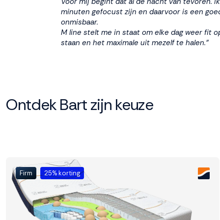
Voor mij begint dat al de nacht van tevoren.
I
kunnen we jouw
minuten gefocust zijn en daarvoor is een goe
interactie met ons
onmisbaar.
binnen en buiten
M line stelt me in staat om elke dag weer fit o
onze website te
staan en het maximale uit mezelf te halen.”
volgen. Dat doen we
legitiem en belangrijk,
anoniem. Meer
weten? Lees
Bekijk
dit overzicht
voor
alle
Ontdek Bart zijn keuze
cookieinstellingen en
lees hier onze privacy
policy
. Door te
accepteren geef je
toestemming voor
onze marketing
cookies. Kies je voor
Firm
25% korting
Weigeren? Dan
plaatsen we alleen
functionele en
analytische cookies.