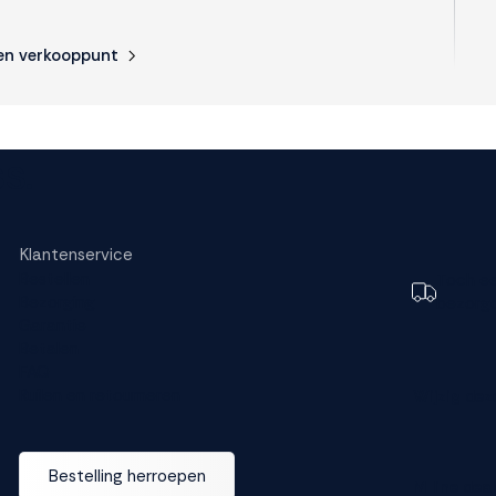
en verkooppunt
s.
Klantenservice
Bestellen
Toch e
Bezorging
bezorg
Garantie
Betalen
FAQ
Ruilen en retourneren
Wijzig dez
Bestelling herroepen
M line dea