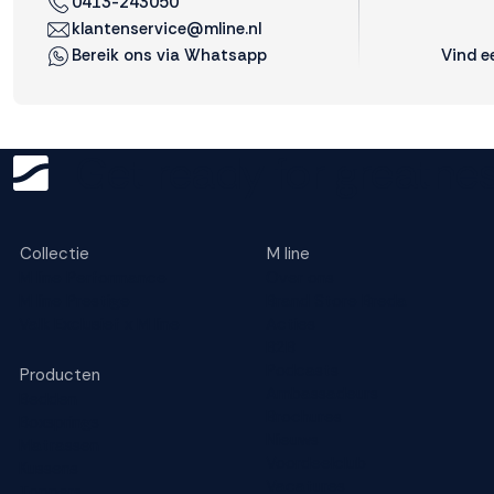
0413-243050
klantenservice@mline.nl
Vind e
Bereik ons via Whatsapp
Get ready for greatnes
Collectie
M line
M line Performance
Over ons
M line Prestige
Brand Store Breda
Valk Exclusief x M line
Acties
B2B
Podcasts
Producten
Ambassadeurs
Bedden
Brochures
Boxsprings
Nieuws
Matrassen
Voordeelclub
Kussens
Vacatures
Toppers