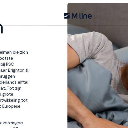
n
elman die zich
rootste
bij RSC
naar Brighton &
rbruggen
derlands elftal
t. Tot zijn
n grote
ntwikkeling tot
t Europese
tievermogen.