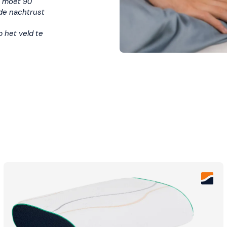
k moet 90
de nachtrust
p het veld te