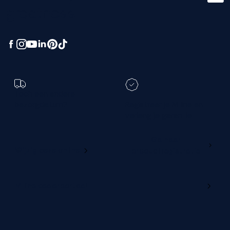
greatness.
Toch een andere
bezorgdatum?
Registreer je M line en
verleng je garantie
Ga naar
Wijzig deze online
productregistratie
M line dealerportaal