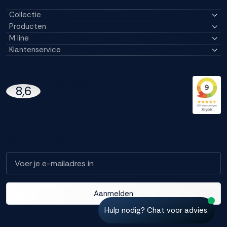
Collectie
Producten
M line
Klantenservice
14296 Reviews
8,6
97% beveelt M line aan
Blijf op de hoogte!
Aanmelden
Hulp nodig? Chat voor advies.