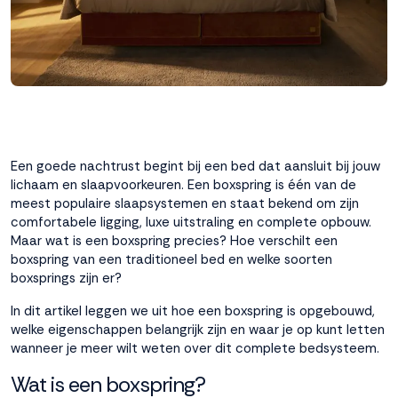
interactie met ons
binnen en buiten
onze website te
volgen. Dat doen we
legitiem en belangrijk,
anoniem. Meer
weten? Lees
Bekijk
dit overzicht
voor
alle
Een goede nachtrust begint bij een bed dat aansluit bij jouw
cookieinstellingen en
lichaam en slaapvoorkeuren. Een boxspring is één van de
lees hier onze privacy
meest populaire slaapsystemen en staat bekend om zijn
policy
. Door te
comfortabele ligging, luxe uitstraling en complete opbouw.
accepteren geef je
Maar wat is een boxspring precies? Hoe verschilt een
toestemming voor
boxspring van een traditioneel bed en welke soorten
onze marketing
boxsprings zijn er?
cookies. Kies je voor
In dit artikel leggen we uit hoe een boxspring is opgebouwd,
Weigeren? Dan
welke eigenschappen belangrijk zijn en waar je op kunt letten
plaatsen we alleen
wanneer je meer wilt weten over dit complete bedsysteem.
functionele en
analytische cookies.
Wat is een boxspring?