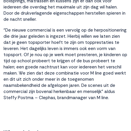
boxsprings, matrassen en kussens zijn er dan ook voor
iedereen die overdag het maximale uit zijn dag wil halen.
Accepteren
Door de drukverlagende eigenschappen herstellen spieren in
de nacht sneller.
Weigeren
“De nieuwe commercial is een vervolg op de herpositionering
die drie jaar geleden is ingezet. Hierbij willen we laten zien
dat je geen topsporter hoeft te zijn om topprestaties te
leveren. Het dagelijks leven is immers ook een vorm van
topsport. Of je nou op je werk moet presteren, je kinderen op
tijd op school probeert te krijgen of de bus probeert te
halen; een goede nachtrust kan voor iedereen het verschil
maken. We zien dat deze combinatie voor M line goed werkt
en dit uit zich onder meer in de toegenomen
naamsbekendheid de afgelopen jaren. De scenes uit de
commercial zijn bovenal herkenbaar en menselijk” aldus
Steffy Postma – Clephas, brandmanager van M line.