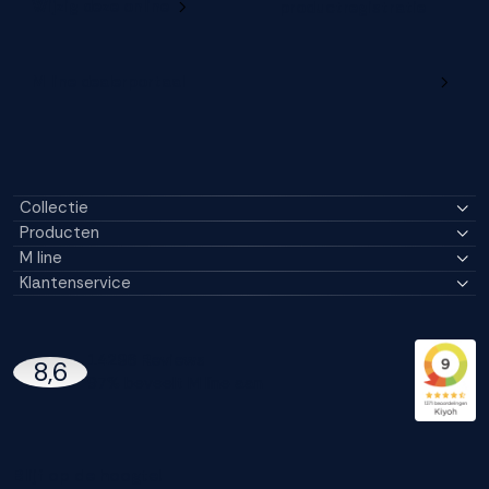
Wijzig deze online
productregistratie
M line dealerportaal
Collectie
Producten
M line
Klantenservice
14296 Reviews
8,6
97% beveelt M line aan
Blijf op de hoogte!