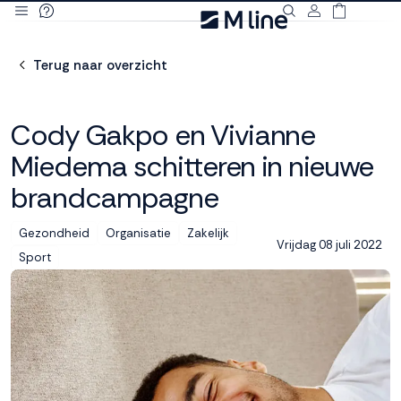
Deze site
gebruikt
Terug naar overzicht
cookies
Cody Gakpo en Vivianne
Miedema schitteren in nieuwe
M line plaatst
brandcampagne
functionele,
analytische en
marketing cookies.
Gezondheid
Organisatie
Zakelijk
Dankzij functionele
Vrijdag 08 juli 2022
Sport
cookies werkt de
website goed, terwijl
de analytische
cookies ons helpen
om de website te
verbeteren. Via de
marketing cookies
kunnen we jouw