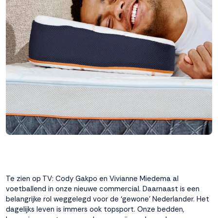
interactie met ons
binnen en buiten
onze website te
volgen. Dat doen we
legitiem en belangrijk,
anoniem. Meer
weten? Lees
Bekijk
dit overzicht
voor
alle
cookieinstellingen en
lees hier onze privacy
policy
. Door te
accepteren geef je
toestemming voor
onze marketing
cookies. Kies je voor
Weigeren? Dan
Te zien op TV: Cody Gakpo en Vivianne Miedema al
plaatsen we alleen
voetballend in onze nieuwe commercial. Daarnaast is een
functionele en
belangrijke rol weggelegd voor de ‘gewone’ Nederlander. Het
analytische cookies.
dagelijks leven is immers ook topsport. Onze bedden,