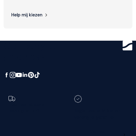
Help mij kiezen
Get ready for
greatness.
Toch een andere
bezorgdatum?
Registreer je M line en
verleng je garantie
Ga naar