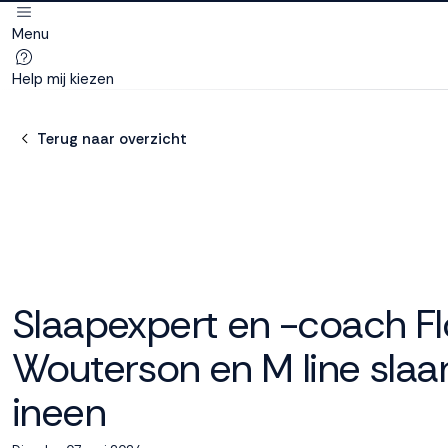
Menu
Deze site
gebruikt
Help mij kiezen
cookies
Terug naar overzicht
M line plaatst
functionele,
analytische en
marketing cookies.
Dankzij functionele
cookies werkt de
Slaapexpert en -coach Fl
website goed, terwijl
de analytische
Wouterson en M line sla
cookies ons helpen
om de website te
ineen
verbeteren. Via de
marketing cookies