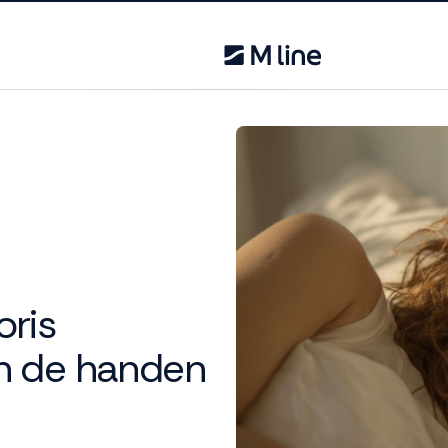
oris
an de handen