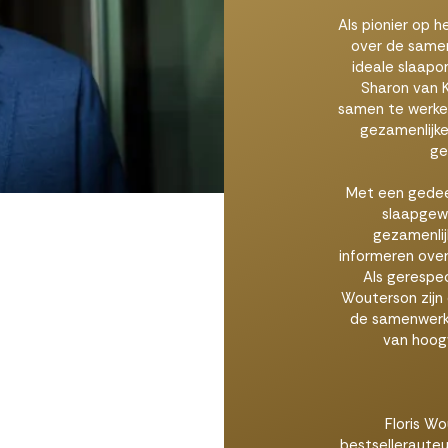
Als pionier op h
over de samen
ideale slaapo
Sharon van K
samen te werken
gezamenlijke
ge
Met een gedee
slaapgewo
gezamenlij
informeren over
Als gerespe
Wouterson zijn 
de samenwerkin
van hoog
Floris Wo
bestsellerauteu