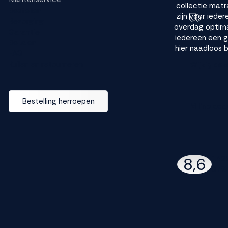
collectie matr
Bestellen
Toch e
zijn voor iede
Bezorging
bezorg
overdag optimaa
Garantie
iedereen een goe
Betalen
hier naadloos 
FAQ
Ruilen en retourneren
Wijzig dez
Bestelling herroepen
M line dea
142
8,6
97% 