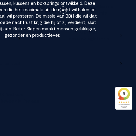
assen, kussens en boxsprings ontwikkeld. Deze
en andere
Registreer je M line en
reen die het maximale uit de nacht wil halen en
datum?
verleng je garantie
l wil presteren. De missie van BBH die wil dat
de nachtrust krijg die hij of zij verdient, sluit
bij aan. Beter Slapen maakt mensen gelukkiger,
Ga naar
gezonder en productiever.
e online
productregistratie
lerportaal
96 Reviews
beveelt M line aan