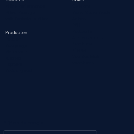
M line Performance
Over ons
M line Prestige
Brand Store Breda
Valk Exclusief x M line
Acties
B2B
Podcasts
Producten
Ambassadeurs
Bedden
Brochures
Boxsprings
Nieuws
Matrassen
Voordeelclub
Kussens
Vacatures
Toppers
Beddengoed
Blijf op de hoogte!