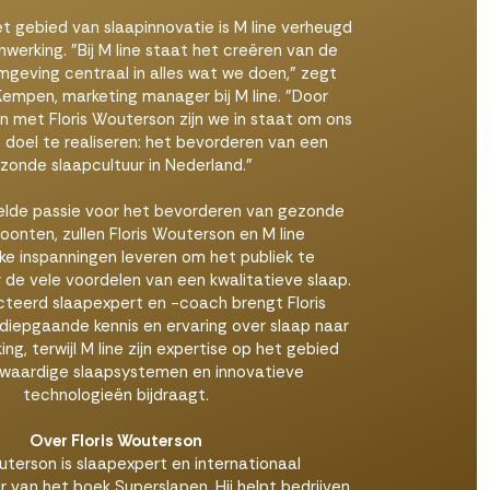
et gebied van slaapinnovatie is M line verheugd
werking. "Bij M line staat het creëren van de
mgeving centraal in alles wat we doen," zegt
empen, marketing manager bij M line. "Door
 met Floris Wouterson zijn we in staat om ons
 doel te realiseren: het bevorderen van een
zonde slaapcultuur in Nederland."
lde passie voor het bevorderen van gezonde
onten, zullen Floris Wouterson en M line
ke inspanningen leveren om het publiek te
 de vele voordelen van een kwalitatieve slaap.
cteerd slaapexpert en -coach brengt Floris
diepgaande kennis en ervaring over slaap naar
g, terwijl M line zijn expertise op het gebied
waardige slaapsystemen en innovatieve
technologieën bijdraagt.
Over Floris Wouterson
uterson is slaapexpert en internationaal
r van het boek Superslapen. Hij helpt bedrijven