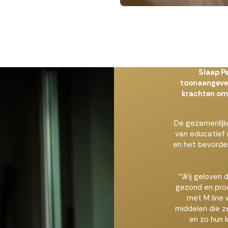
Slaap P
toonaangeven
krachten om 
De gezamenlijke
van educatief 
en het bevorder
"Wij geloven 
gezond en prod
met M line 
middelen die z
en zo hun k