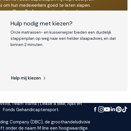
es om hun medewerkers goed te laten slapen.
terson Slaap Performance is onder andere
am voor Capgemini, Mars-Royal Canin,
Hulp nodig met kiezen?
huis Koningin Beatrix of bijvoorbeeld de Sint
ek. Zijn verfrissende slaap performance tips
Onze matrassen- en kussenwijzer bieden een duidelijk
 door meer dan 14.000 enthousiaste volgers.
stappenplan op weg naar een helder slaapadvies, en dat
binnen 2 minuten.
Over M line
rgt met goede ondersteuning en optimale
voor het ultieme herstel tijdens de slaap. Niet
M line sinds de oprichting in 2001 onlosmakelijk
 met topsport. Innovatie staat voor de
Help mij kiezen
rancier hoog in het vaandel, wat één van de
arom het Cool Motion matras bekroond is tot
ct van het jaar 2023/2024’ in de categorie
textiel. M line is Official Sleep Supplier van
NVB, Team Visma | Lease a Bike, Ajax en
Fonds Gehandicaptensport.
ding Company (DBC), de groothandelsdivisie
eft onder de naam M line een hoogwaardige