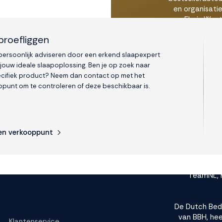
en organisati
Floris Wou
werkza
proefliggen
Streekzieken
Maartensklini
 persoonlijk adviseren door een erkend slaapexpert
worden gelezen
 jouw ideale slaapoplossing. Ben je op zoek naar
cifiek product? Neem dan contact op met het
punt om te controleren of deze beschikbaar is.
M line zo
drukverdeling 
voor niets is 
verbonden
en verkooppunt
matrassenleve
redenen is wa
‘Beste produ
Slapen en Bed
TeamNL, K
s.
De Dutch Bed
van BBH, he
Klantenservice