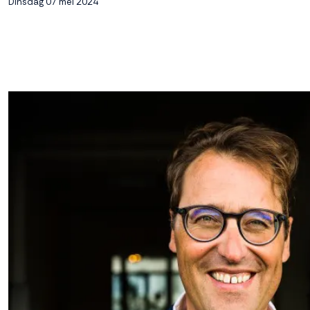
Dinsdag 07 mei 2024
kunnen we jouw
interactie met ons
binnen en buiten
onze website te
volgen. Dat doen we
legitiem en belangrijk,
anoniem. Meer
weten? Lees
Bekijk
dit overzicht
voor
alle
cookieinstellingen en
lees hier onze privacy
policy
. Door te
accepteren geef je
toestemming voor
onze marketing
cookies. Kies je voor
Weigeren? Dan
plaatsen we alleen
functionele en
analytische cookies.