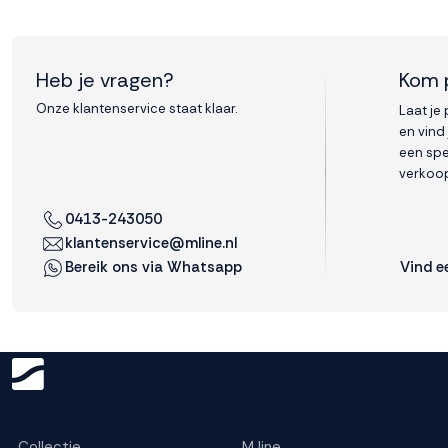
Heb je vragen?
Kom 
Onze klantenservice staat klaar.
Laat je
en vind
een spe
verkoop
0413-243050
klantenservice@mline.nl
Vind e
Bereik ons via Whatsapp
Get ready for greatnes
Collectie
M line