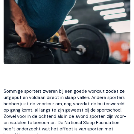
interactie met ons
binnen en buiten
onze website te
volgen. Dat doen we
legitiem en belangrijk,
anoniem. Meer
weten? Lees
Bekijk
dit overzicht
voor
alle
cookieinstellingen en
lees hier onze privacy
policy
. Door te
accepteren geef je
toestemming voor
Sommige sporters zweren bij een goede workout zodat ze
onze marketing
uitgeput en voldaan direct in slaap vallen. Andere sporters
cookies. Kies je voor
hebben juist de voorkeur om, nog voordat de buitenwereld
Weigeren? Dan
op gang komt, al langs te zijn geweest bij de sportschool.
plaatsen we alleen
Zowel voor in de ochtend als in de avond sporten zijn voor-
functionele en
en nadelen te benoemen. De National Sleep Foundation
analytische cookies.
heeft onderzocht wat het effect is van sporten met