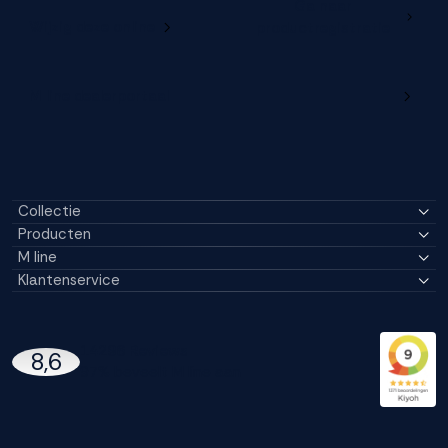
Ga naar
Wijzig deze online
productregistratie
M line dealerportaal
Collectie
Producten
M line
Klantenservice
14296 Reviews
8,6
97% beveelt M line aan