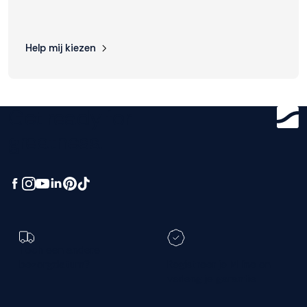
Help mij kiezen
Get ready for
greatness.
Toch een andere
bezorgdatum?
Registreer je M line en
verleng je garantie