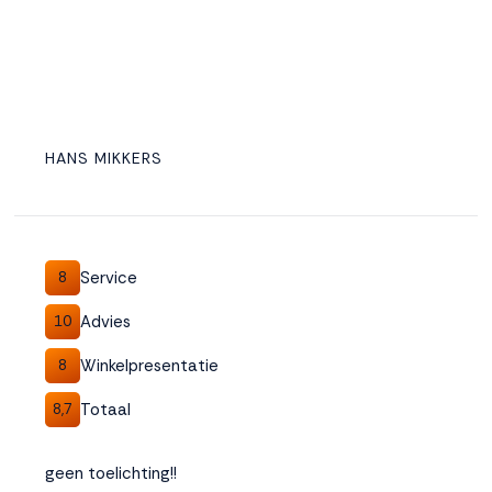
HANS MIKKERS
Service
8
Advies
10
Winkelpresentatie
8
Totaal
8,7
geen toelichting!!