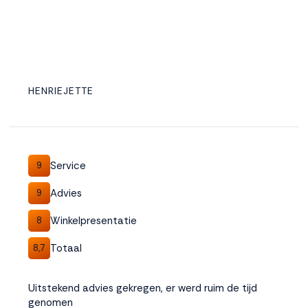
HENRIEJETTE
Service
9
Advies
9
Winkelpresentatie
8
Totaal
8,7
Uitstekend advies gekregen, er werd ruim de tijd
genomen