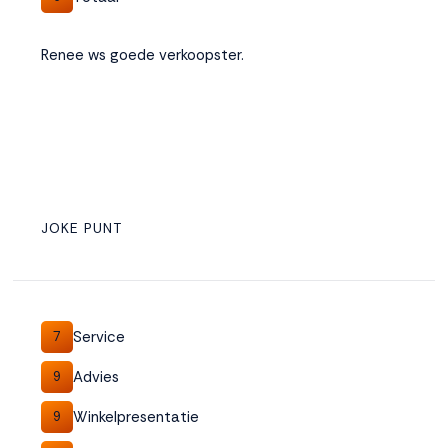
Renee ws goede verkoopster.
JOKE PUNT
Service
7
Advies
9
Winkelpresentatie
9