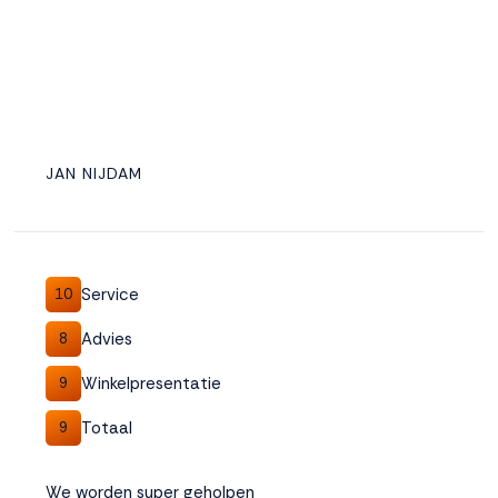
JAN NIJDAM
Service
10
Advies
8
Winkelpresentatie
9
Totaal
9
We worden super geholpen