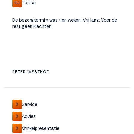
Totaal
8,3
De bezorgtermijn was tien weken. Vrij lang. Voor de
rest geen klachten.
PETER WESTHOF
Service
9
Advies
9
Winkelpresentatie
9