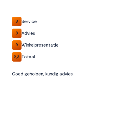
Accepteren
Service
8
Weigeren
Advies
8
Winkelpresentatie
9
Totaal
8,3
Goed geholpen, kundig advies.