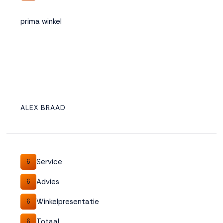
prima winkel
ALEX BRAAD
Service
6
Advies
6
Winkelpresentatie
6
Totaal
6