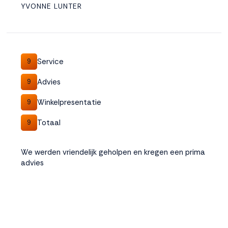
YVONNE LUNTER
Service
9
Advies
9
Winkelpresentatie
9
Totaal
9
We werden vriendelijk geholpen en kregen een prima
advies