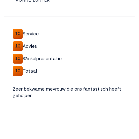
YVONNE LUNTER
Service
10
Advies
10
Winkelpresentatie
10
Totaal
10
Zeer bekwame mevrouw die ons fantastisch heeft
geholpen