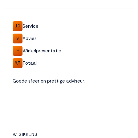
Service
10
Advies
9
Winkelpresentatie
9
Totaal
9,3
Goede sfeer en prettige adviseur.
W SIKKENS