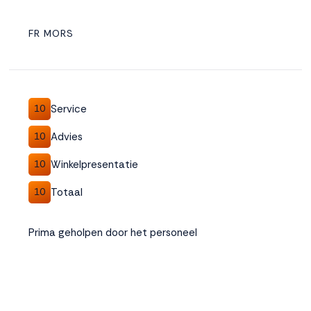
FR MORS
Service
10
Advies
10
Winkelpresentatie
10
Totaal
10
Prima geholpen door het personeel