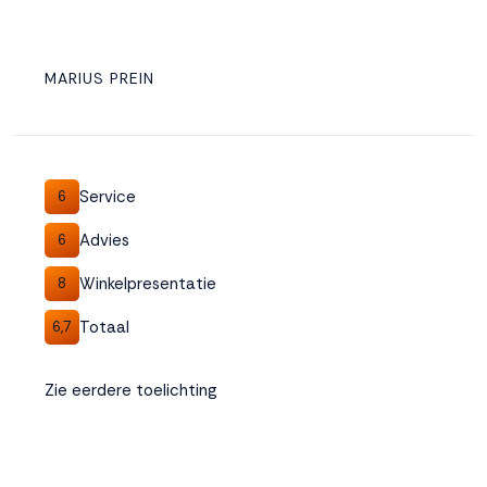
MARIUS PREIN
Service
6
Advies
6
Winkelpresentatie
8
Totaal
6,7
Zie eerdere toelichting