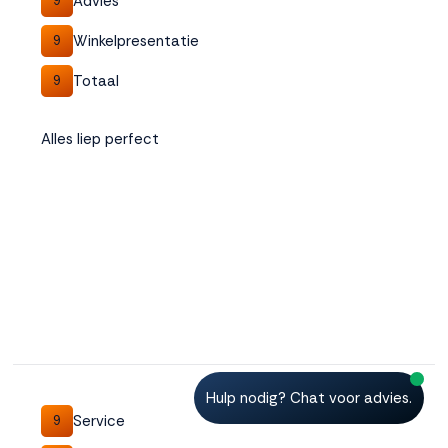
Advies
9
Winkelpresentatie
9
Totaal
9
Alles liep perfect
Hulp nodig? Chat voor advies.
Service
9