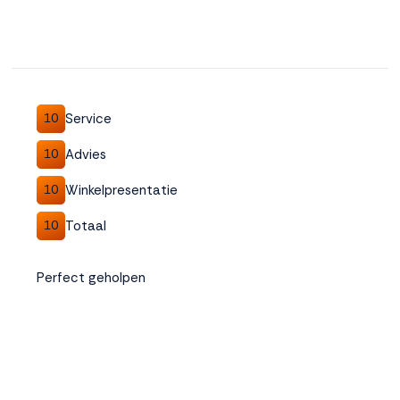
Service
10
Advies
10
Winkelpresentatie
10
Totaal
10
Perfect geholpen