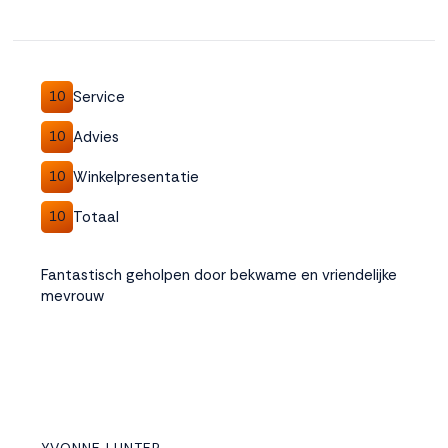
Service
10
Advies
10
Winkelpresentatie
10
Totaal
10
Fantastisch geholpen door bekwame en vriendelijke
mevrouw