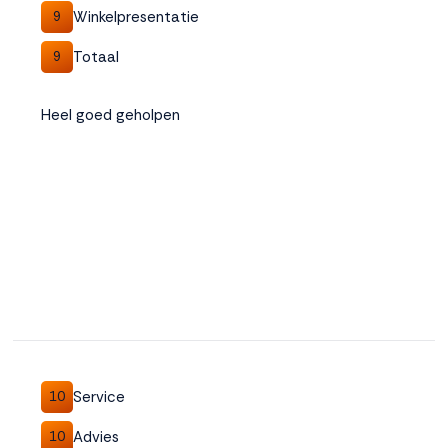
Winkelpresentatie
9
Totaal
9
Heel goed geholpen
Service
10
Advies
10