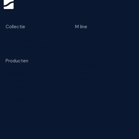
Get ready for greatnes
Collectie
M line
M line Performance
Over ons
M line Prestige
Brand Store Breda
Valk Exclusief x M line
Acties
B2B
Podcasts
Producten
Ambassadeurs
Bedden
Brochures
Boxsprings
Nieuws
Matrassen
Voordeelclub
Kussens
Vacatures
Toppers
Beddengoed