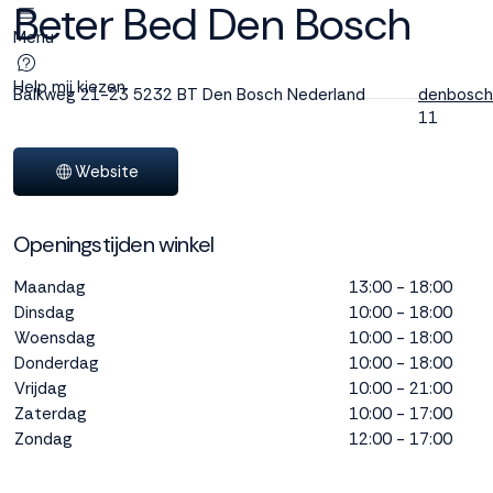
Beter Bed Den Bosch
Menu
Deze site
gebruikt
Help mij kiezen
Balkweg 21-23
5232 BT Den Bosch
Nederland
denbosch
cookies
11
Website
M line plaatst
Openingstijden winkel
functionele,
analytische en
Maandag
13:00 - 18:00
marketing cookies.
Dinsdag
10:00 - 18:00
Dankzij functionele
Woensdag
cookies werkt de
10:00 - 18:00
website goed, terwijl
Donderdag
10:00 - 18:00
de analytische
Vrijdag
10:00 - 21:00
cookies ons helpen
Zaterdag
10:00 - 17:00
om de website te
Zondag
12:00 - 17:00
verbeteren. Via de
marketing cookies