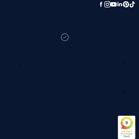
en andere
Registreer je M line en
datum?
verleng je garantie
Ga naar
e online
productregistratie
lerportaal
96 Reviews
beveelt M line aan