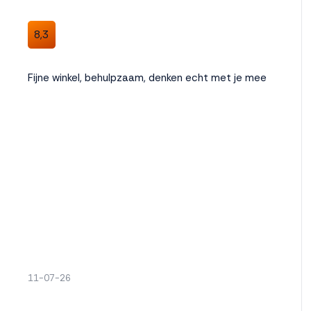
8,3
Fijne winkel, behulpzaam, denken echt met je mee
11-07-26