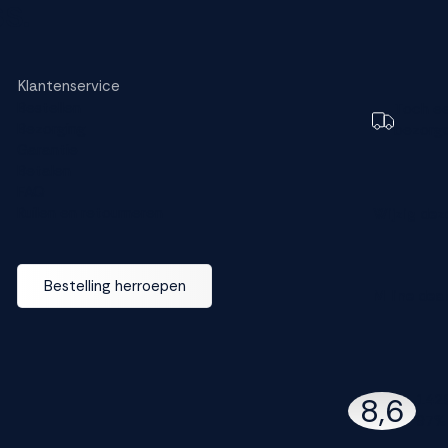
s.
Klantenservice
Bestellen
Toch e
Bezorging
bezorg
Garantie
Betalen
FAQ
Ruilen en retourneren
Wijzig dez
Bestelling herroepen
M line dea
142
8,6
97% 