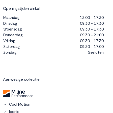
interactie met ons
Openingstijden winkel
binnen en buiten
onze website te
Maandag
13:00 - 17:30
volgen. Dat doen we
Dinsdag
09:30 - 17:30
legitiem en belangrijk,
Woensdag
09:30 - 17:30
anoniem. Meer
Donderdag
09:30 - 21:00
weten? Lees
Bekijk
Vrijdag
09:30 - 17:30
dit overzicht
voor
alle
Zaterdag
09:30 - 17:00
cookieinstellingen en
Zondag
Gesloten
lees hier onze privacy
policy
. Door te
accepteren geef je
toestemming voor
onze marketing
Aanwezige collectie
cookies. Kies je voor
Weigeren? Dan
plaatsen we alleen
functionele en
Cool Motion
analytische cookies.
Iconic