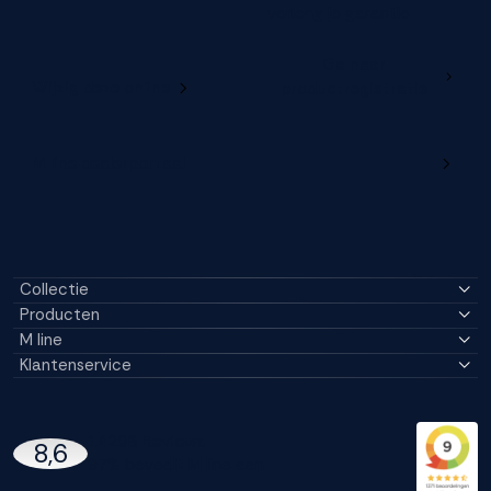
verleng je garantie
Ga naar
Wijzig deze online
productregistratie
M line dealerportaal
Collectie
Producten
M line
Klantenservice
14296 Reviews
8,6
97% beveelt M line aan