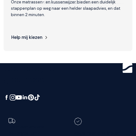
Onze matrassen- en kussenwijzer bieden een duidelijk
stappenplan op weg naar een helder slaapadvies, en dat
binnen 2 minuten.
Help mij kiezen
Get ready for
greatness.
Toch een andere
bezorgdatum?
Registreer je M line en