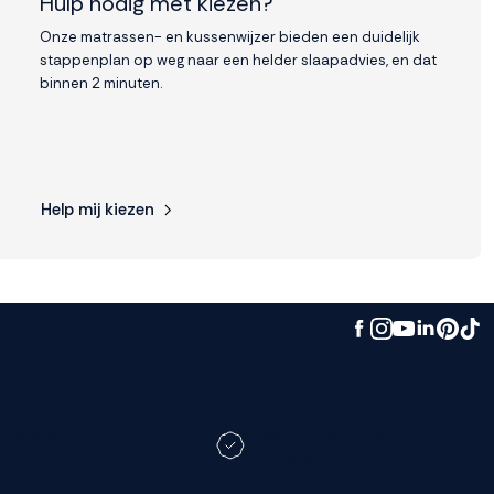
Hulp nodig met kiezen?
Onze matrassen- en kussenwijzer bieden een duidelijk
stappenplan op weg naar een helder slaapadvies, en dat
binnen 2 minuten.
Help mij kiezen
en andere
Registreer je M line en
datum?
verleng je garantie