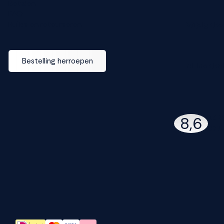
Betalen
FAQ
Ruilen en retourneren
Wijzig dez
Bestelling herroepen
M line dea
142
8,6
97% 