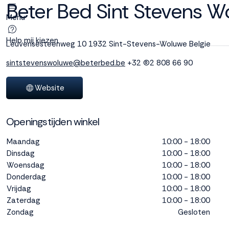
Beter Bed Sint Stevens W
Menu
Deze site
gebruikt
Help mij kiezen
Leuvensesteenweg 10
1932 Sint-Stevens-Woluwe
Belgie
cookies
sintstevenswoluwe@beterbed.be
+32 (0)2 808 66 90
Website
M line plaatst
functionele,
Openingstijden winkel
analytische en
marketing cookies.
Maandag
10:00 - 18:00
Dankzij functionele
Dinsdag
10:00 - 18:00
cookies werkt de
Woensdag
10:00 - 18:00
website goed, terwijl
Donderdag
10:00 - 18:00
de analytische
Vrijdag
10:00 - 18:00
cookies ons helpen
om de website te
Zaterdag
10:00 - 18:00
verbeteren. Via de
Zondag
Gesloten
marketing cookies