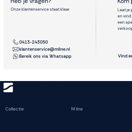
Heb je vragen?
Kom 
Onze klantenservice staat klaar.
Laat je
Weigeren
Accepteren
en vind
een spe
verkoop
0413-243050
klantenservice@mline.nl
Vind e
Bereik ons via Whatsapp
Get ready for greatnes
Collectie
M line
M line Performance
Over ons
M line Prestige
Brand Store Breda
Valk Exclusief x M line
Acties