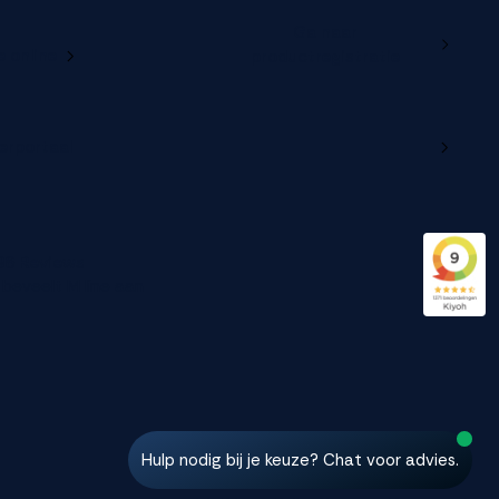
Ga naar
e online
productregistratie
lerportaal
96 Reviews
beveelt M line aan
Hulp nodig bij je keuze? Chat voor advies.