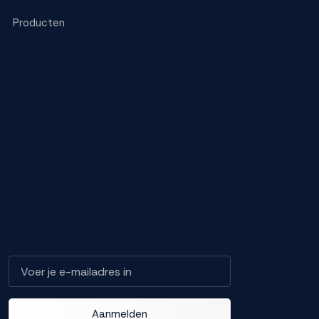
B2B
Podcasts
Producten
Ambassadeurs
Bedden
Brochures
Boxsprings
Nieuws
Matrassen
Voordeelclub
Kussens
Vacatures
Toppers
Beddengoed
Blijf op de hoogte!
Aanmelden