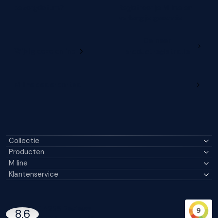
bezorgdatum?
Registreer je M line en
verleng je garantie
Ga naar
Wijzig deze online
productregistratie
M line dealerportaal
Collectie
Producten
M line
Klantenservice
14296 Reviews
8,6