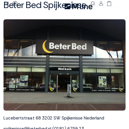
Beter Bed Spijkenisse
Deze site
gebruikt
cookies
M line plaatst
functionele,
analytische en
marketing cookies.
Dankzij functionele
cookies werkt de
website goed, terwijl
de analytische
cookies ons helpen
om de website te
verbeteren. Via de
Lucebertstraat 68
3202 SW Spijkenisse
Nederland
marketing cookies
kunnen we jouw
spijkenisse@beterbed.nl
(0181) 6759 23