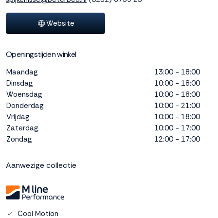
interactie met ons
binnen en buiten
Website
onze website te
volgen. Dat doen we
legitiem en belangrijk,
Openingstijden winkel
anoniem. Meer
weten? Lees
Bekijk
Maandag
13:00 - 18:00
dit overzicht
voor
Dinsdag
10:00 - 18:00
alle
Woensdag
10:00 - 18:00
cookieinstellingen en
Donderdag
10:00 - 21:00
lees hier onze privacy
Vrijdag
10:00 - 18:00
policy
. Door te
Zaterdag
10:00 - 17:00
accepteren geef je
Zondag
12:00 - 17:00
toestemming voor
onze marketing
cookies. Kies je voor
Aanwezige collectie
Weigeren? Dan
plaatsen we alleen
functionele en
analytische cookies.
Cool Motion