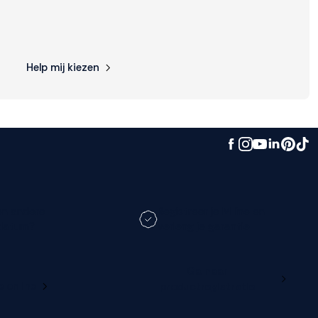
Help mij kiezen
en andere
Registreer je M line en
datum?
verleng je garantie
Ga naar
e online
productregistratie