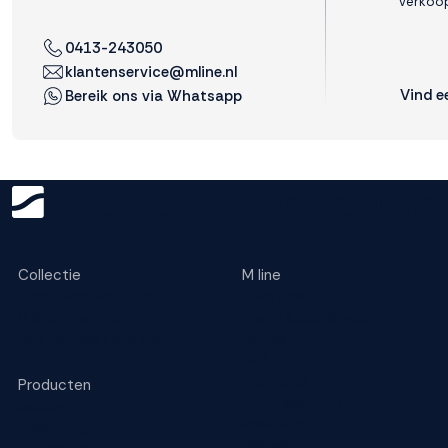
verkoop
0413-243050
Weigeren
Accepteren
klantenservice@mline.nl
Vind e
Bereik ons via Whatsapp
Get ready for greatnes
Collectie
M line
M line Performance
Over ons
M line Prestige
Brand Store Breda
Valk Exclusief x M line
Acties
B2B
Podcasts
Producten
Ambassadeurs
Bedden
Brochures
Boxsprings
Nieuws