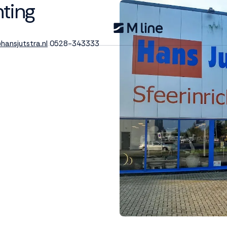
ting
hansjutstra.nl
0528-343333