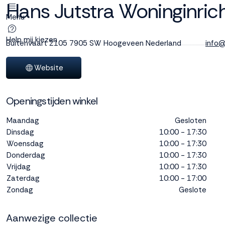
Hans Jutstra Woninginrich
Menu
Deze site
gebruikt
Help mij kiezen
Buitenvaart 2105
7905 SW Hoogeveen
Nederland
info@
cookies
Website
Openingstijden winkel
M line plaatst
functionele,
Maandag
Gesloten
analytische en
Dinsdag
10:00 - 17:30
marketing cookies.
Woensdag
Dankzij functionele
10:00 - 17:30
cookies werkt de
Donderdag
10:00 - 17:30
website goed, terwijl
Vrijdag
10:00 - 17:30
de analytische
Zaterdag
10:00 - 17:00
cookies ons helpen
Zondag
Geslote
om de website te
verbeteren. Via de
Aanwezige collectie
marketing cookies