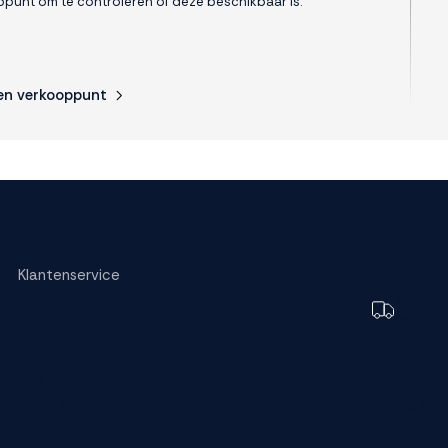
punt om te controleren of deze beschikbaar is.
en verkooppunt
s.
Klantenservice
Bestellen
Toch e
Bezorging
bezorg
Garantie
Betalen
FAQ
Ruilen en retourneren
Wijzig dez