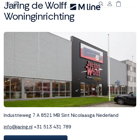
Jaring de Wolff
Woninginrichting
Deze site
gebruikt
cookies
M line plaatst
functionele,
analytische en
marketing cookies.
Dankzij functionele
cookies werkt de
website goed, terwijl
de analytische
cookies ons helpen
Industrieweg 7 A
8521 MB Sint Nicolaasga
Nederland
om de website te
verbeteren. Via de
info@jaring.nl
+31 513 431 789
marketing cookies
kunnen we jouw