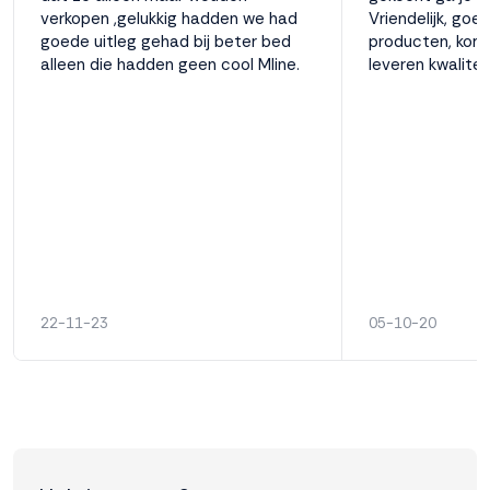
verkopen ,gelukkig hadden we had
Vriendelijk, goe
goede uitleg gehad bij beter bed
producten, kom
alleen die hadden geen cool Mline.
leveren kwaliteit
22-11-23
05-10-20