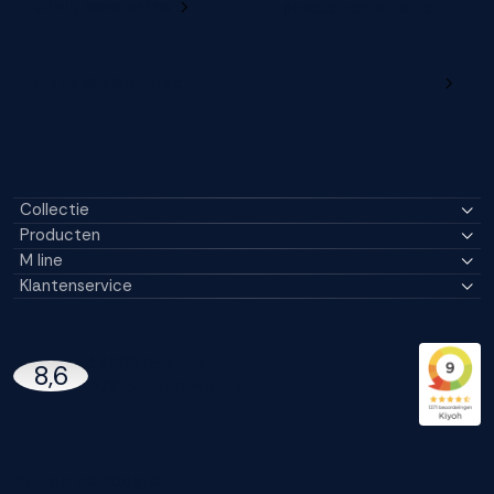
Wijzig deze online
productregistratie
M line dealerportaal
Collectie
Producten
M line
Klantenservice
14296 Reviews
8,6
97% beveelt M line aan
Blijf op de hoogte!