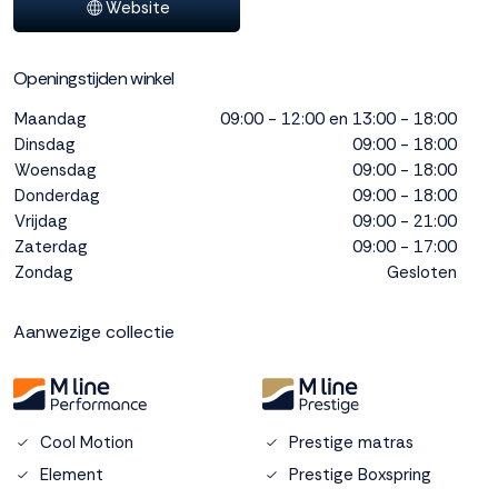
Website
interactie met ons
binnen en buiten
onze website te
Openingstijden winkel
volgen. Dat doen we
legitiem en belangrijk,
Maandag
09:00 - 12:00 en 13:00 - 18:00
anoniem. Meer
Dinsdag
09:00 - 18:00
weten? Lees
Bekijk
Woensdag
09:00 - 18:00
dit overzicht
voor
Donderdag
09:00 - 18:00
alle
Vrijdag
09:00 - 21:00
cookieinstellingen en
Zaterdag
09:00 - 17:00
lees hier onze privacy
Zondag
Gesloten
policy
. Door te
accepteren geef je
toestemming voor
Aanwezige collectie
onze marketing
cookies. Kies je voor
Weigeren? Dan
plaatsen we alleen
functionele en
Cool Motion
Prestige matras
analytische cookies.
Element
Prestige Boxspring