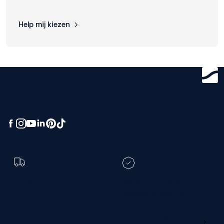
Help mij kiezen
Get ready for
greatness.
Toch een andere
bezorgdatum?
Registreer je M line en
verleng je garantie
Ga naar