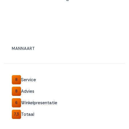
MANNAART
Service
8
Advies
8
Winkelpresentatie
6
Totaal
7,3