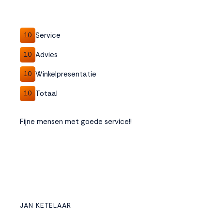
Accepteren
Service
10
Weigeren
Advies
10
Winkelpresentatie
10
Totaal
10
Fijne mensen met goede service!!
JAN KETELAAR