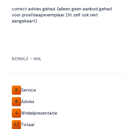
correct advies gehad. (alleen geen aanbod gehad
voor proefslaapexemplaar. Dit zelf ook niet
aangekaart).
SCHULZ - HUL
Service
8
Advies
8
Winkelpresentatie
4
Totaal
6,7