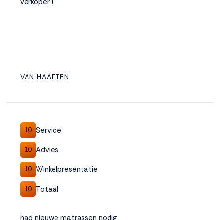
verkoper !
VAN HAAFTEN
Service
10
Advies
10
Winkelpresentatie
10
Totaal
10
had nieuwe matrassen nodig