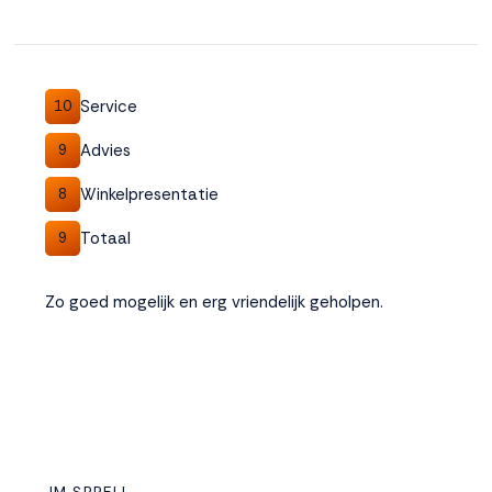
Service
10
Advies
9
Winkelpresentatie
8
Totaal
9
Zo goed mogelijk en erg vriendelijk geholpen.