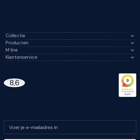
Collectie
Producten
M line
Klantenservice
14296 Reviews
8,6
97% beveelt M line aan
Blijf op de hoogte!