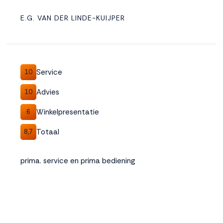
E.G. VAN DER LINDE-KUIJPER
Service
10
Advies
10
Winkelpresentatie
6
Totaal
8,7
prima. service en prima bediening