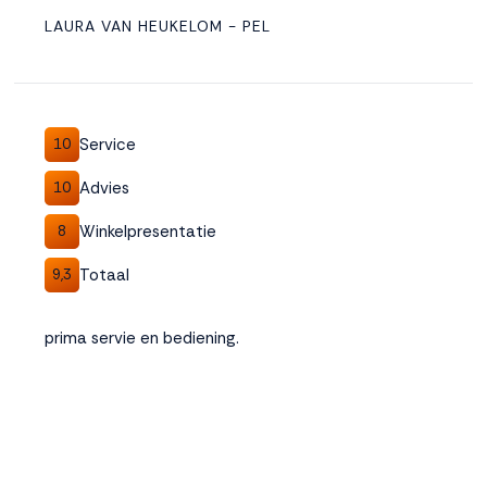
LAURA VAN HEUKELOM - PEL
Service
10
Advies
10
Winkelpresentatie
8
Totaal
9,3
prima servie en bediening.