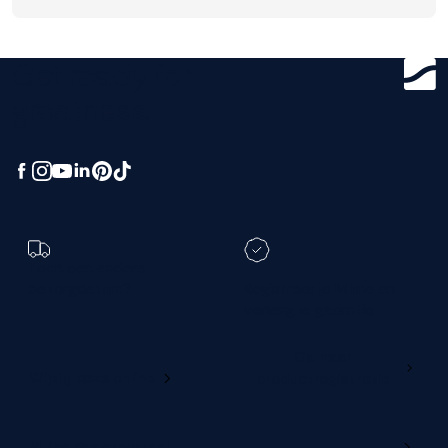
Get ready for
greatness.
Toch een andere
bezorgdatum?
Registreer je M line en
verleng je garantie
Ga naar
Wijzig deze online
productregistratie
M line dealerportaal