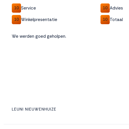
Service
Advies
10
10
Winkelpresentatie
Totaal
10
10
We werden goed geholpen.
LEUNI NIEUWENHUIZE