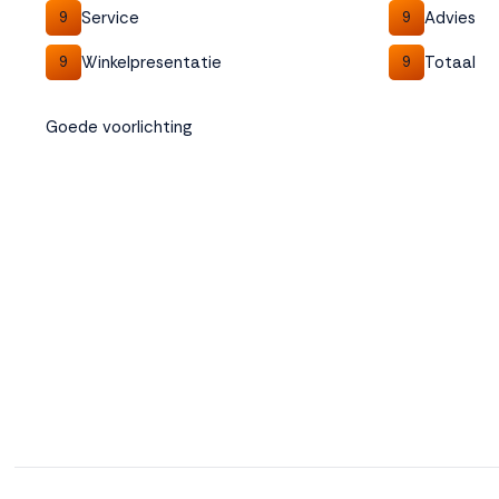
Service
Advies
9
9
Winkelpresentatie
Totaal
9
9
Goede voorlichting