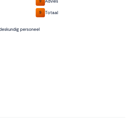
Advies
9
Totaal
9
k deskundig personeel