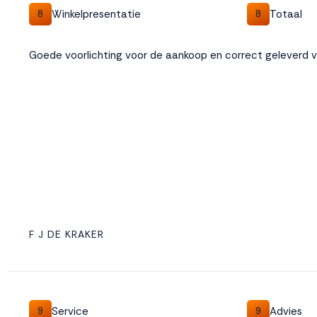
Winkelpresentatie
Totaal
8
8
Weigeren
Accepteren
Goede voorlichting voor de aankoop en correct geleverd 
F J DE KRAKER
Service
Advies
9
9