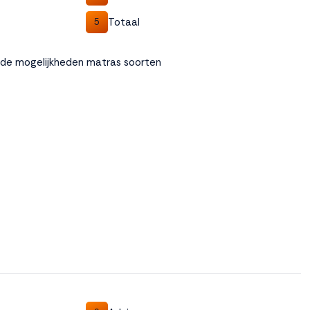
Totaal
5
ende mogelijkheden matras soorten