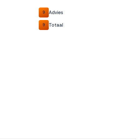
Advies
9
Totaal
9