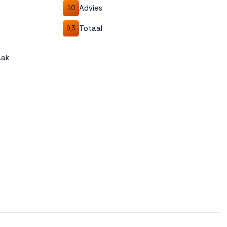
Advies
10
Totaal
9,3
aak