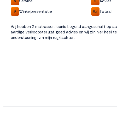
Service
Advies
8
9
Winkelpresentatie
Totaal
9
8,7
Wij hebben 2 matrassen Iconic Legend aangeschaft op aa
aardige verkoopster gaf goed advies en wij zijn hier heel 
ondersteuning ivm mijn rugklachten.