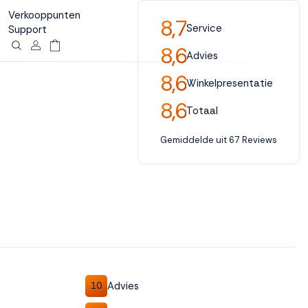
Verkooppunten
8,7
Service
Support
8,6
Advies
8,6
Winkelpresentatie
8,6
Totaal
Gemiddelde uit 67 Reviews
Advies
10