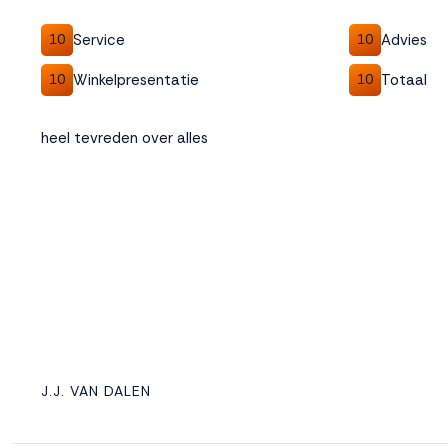
Service
Advies
10
10
Winkelpresentatie
Totaal
10
10
heel tevreden over alles
J.J. VAN DALEN