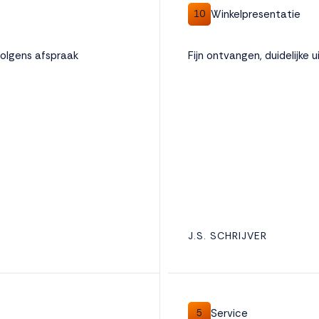
Winkelpresentatie
10
volgens afspraak
Fijn ontvangen, duidelijke 
J.S. SCHRIJVER
Service
5