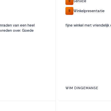
Service
9
Winkelpresentatie
9
nraden van een heel
fijne winkel met vriendelij
tevreden over. Goede
WIM DINGEMANSE