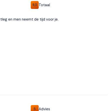
Totaal
9,3
uitleg en men neemt de tijd voor je.
Advies
5