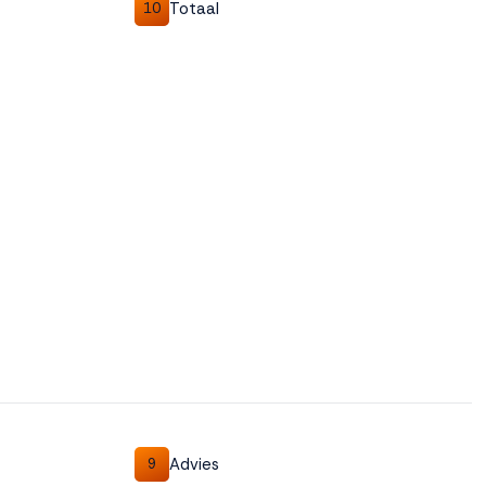
Totaal
10
Advies
9