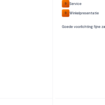
Service
9
Winkelpresentatie
9
Goede voorlichting fijne z