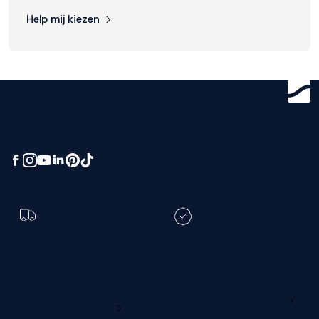
Help mij kiezen
Get ready for
greatness.
Toch een andere
bezorgdatum?
Registreer je M line en
verleng je garantie
Ga naar
Wijzig deze online
productregistratie