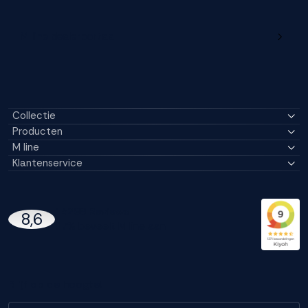
M line dealerportaal
Collectie
Producten
M line
Klantenservice
14296 Reviews
8,6
97% beveelt M line aan
Blijf op de hoogte!