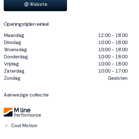
Website
interactie met ons
binnen en buiten
onze website te
Openingstijden winkel
volgen. Dat doen we
legitiem en belangrijk,
Maandag
12:00 - 18.00
anoniem. Meer
Dinsdag
10:00 - 18:00
weten? Lees
Bekijk
Woensdag
10:00 - 18:00
dit overzicht
voor
Donderdag
10:00 - 18:00
alle
cookieinstellingen en
Vrijdag
10:00 - 18:00
lees hier onze privacy
Zaterdag
10:00 - 17:00
policy
. Door te
Zondag
Gesloten
accepteren geef je
toestemming voor
Aanwezige collectie
onze marketing
cookies. Kies je voor
Weigeren? Dan
plaatsen we alleen
functionele en
Cool Motion
analytische cookies.