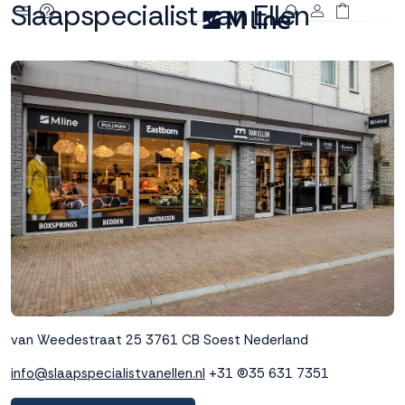
Slaapspecialist van Ellen
Deze site
gebruikt
cookies
M line plaatst
functionele,
analytische en
marketing cookies.
Dankzij functionele
cookies werkt de
website goed, terwijl
de analytische
cookies ons helpen
van Weedestraat 25
3761 CB Soest
Nederland
om de website te
verbeteren. Via de
info@slaapspecialistvanellen.nl
+31 (0)35 631 7351
marketing cookies
kunnen we jouw