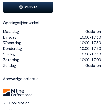
interactie met ons
Website
binnen en buiten
onze website te
volgen. Dat doen we
Openingstijden winkel
legitiem en belangrijk,
anoniem. Meer
Maandag
Gesloten
weten? Lees
Bekijk
Dinsdag
10:00-17:30
dit overzicht
voor
Woensdag
10:00-17:30
alle
Donderdag
10:00-17:30
cookieinstellingen en
Vrijdag
10:00-17:30
lees hier onze privacy
Zaterdag
10:00-17:00
policy
. Door te
Zondag
Gesloten
accepteren geef je
toestemming voor
onze marketing
Aanwezige collectie
cookies. Kies je voor
Weigeren? Dan
plaatsen we alleen
functionele en
analytische cookies.
Cool Motion