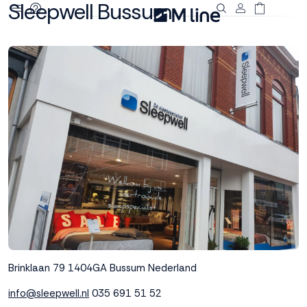
Sleepwell Bussum
Deze site
gebruikt
cookies
M line plaatst
functionele,
analytische en
marketing cookies.
Dankzij functionele
cookies werkt de
website goed, terwijl
de analytische
cookies ons helpen
om de website te
Brinklaan 79
1404GA Bussum
Nederland
verbeteren. Via de
marketing cookies
info@sleepwell.nl
035 691 51 52
kunnen we jouw