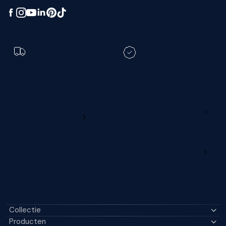
Toch een andere
bezorgdatum?
Registreer je M line en
verleng je garantie
Ga naar
Wijzig deze online
productregistratie
M line dealerportaal
Collectie
Producten