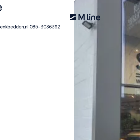
e
enkbedden.nl
085-3036392