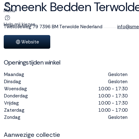
Smeenk Bedden Terwold
Menu
Deze site
gebruikt
Help mij kiezen
Twelloseweg 79
7396 BM Terwolde
Nederland
info@sme
cookies
Website
Openingstijden winkel
M line plaatst
functionele,
Maandag
Gesloten
analytische en
Dinsdag
Gesloten
marketing cookies.
Woensdag
Dankzij functionele
10:00 - 17:30
cookies werkt de
Donderdag
10:00 - 17:30
website goed, terwijl
Vrijdag
10:00 - 17:30
de analytische
Zaterdag
10:00 - 17:00
cookies ons helpen
Zondag
Gesloten
om de website te
verbeteren. Via de
Aanwezige collectie
marketing cookies