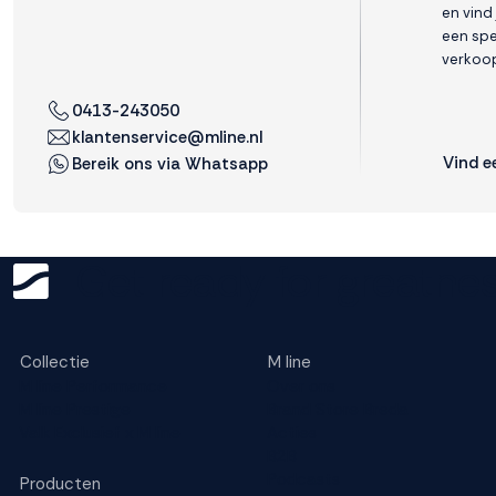
en vind
een spe
Weigeren
Accepteren
verkoop
0413-243050
klantenservice@mline.nl
Vind e
Bereik ons via Whatsapp
Get ready for greatnes
Collectie
M line
M line Performance
Over ons
M line Prestige
Brand Store Breda
Valk Exclusief x M line
Acties
B2B
Podcasts
Producten