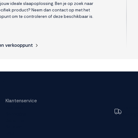
 jouw ideale slaapoplossing. Ben je op zoek naar
cifiek product? Neem dan contact op met het
punt om te controleren of deze beschikbaar is.
en verkooppunt
s.
Klantenservice
Bestellen
Toch e
Bezorging
bezorg
Garantie
Betalen
FAQ