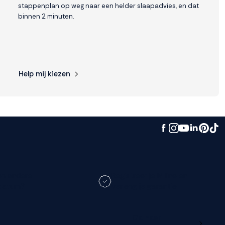
stappenplan op weg naar een helder slaapadvies, en dat
binnen 2 minuten.
Help mij kiezen
en andere
Registreer je M line en
datum?
verleng je garantie
Ga naar