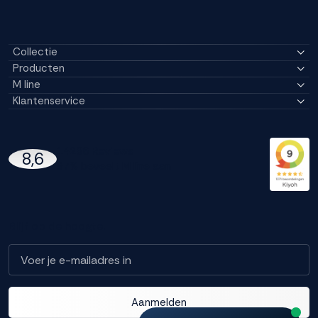
Collectie
Producten
M line
Klantenservice
14296 Reviews
8,6
97% beveelt M line aan
Blijf op de hoogte!
Aanmelden