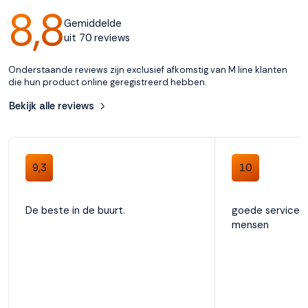
8,8
Gemiddelde
Accepteren
uit 70 reviews
Weigeren
Onderstaande reviews zijn exclusief afkomstig van M line klanten
die hun product online geregistreerd hebben.
Bekijk alle reviews
9,3
10
De beste in de buurt.
goede service en
mensen