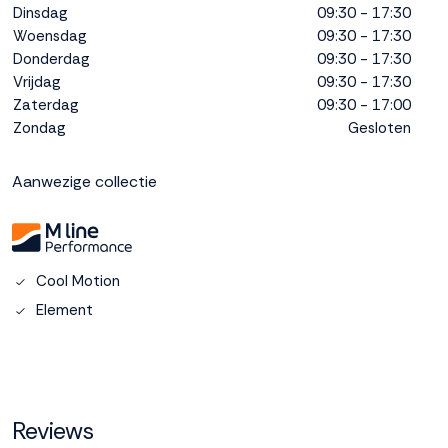
Dinsdag
09:30 - 17:30
interactie met ons
binnen en buiten
Woensdag
09:30 - 17:30
onze website te
Donderdag
09:30 - 17:30
volgen. Dat doen we
Vrijdag
09:30 - 17:30
legitiem en belangrijk,
Zaterdag
09:30 - 17:00
anoniem. Meer
Zondag
Gesloten
weten? Lees
Bekijk
dit overzicht
voor
Aanwezige collectie
alle
cookieinstellingen en
lees hier onze privacy
policy
. Door te
accepteren geef je
Cool Motion
toestemming voor
onze marketing
Element
cookies. Kies je voor
Weigeren? Dan
plaatsen we alleen
functionele en
analytische cookies.
Reviews