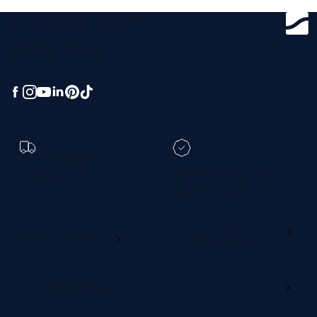
Get ready for
greatness.
Toch een andere
bezorgdatum?
Registreer je M line en
verleng je garantie
Ga naar
Wijzig deze online
productregistratie
M line dealerportaal