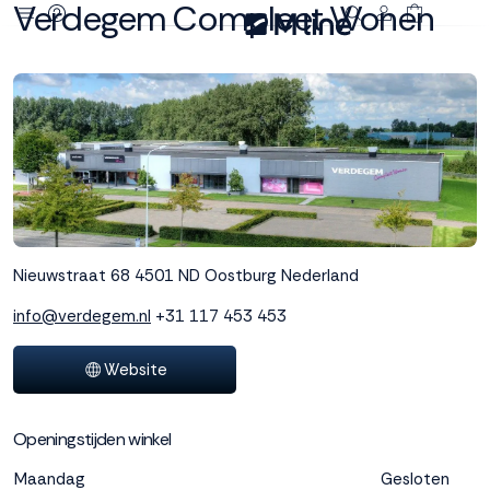
Verdegem Compleet Wonen
Deze site
gebruikt
cookies
M line plaatst
functionele,
analytische en
Nieuwstraat 68
4501 ND Oostburg
Nederland
marketing cookies.
Dankzij functionele
info@verdegem.nl
+31 117 453 453
cookies werkt de
website goed, terwijl
de analytische
Website
cookies ons helpen
om de website te
verbeteren. Via de
Openingstijden winkel
marketing cookies
Maandag
Gesloten
kunnen we jouw