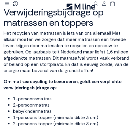
Verwijderingsbijdrage op
Deze site
matrassen en toppers
gebruikt
cookies
Het recyclen van matrassen is iets van ons allemaal! Met
elkaar moeten we zorgen dat meer matrassen een tweede
leven krijgen door materialen te recyclen en opnieuw te
gebruiken. Op jaarbasis telt Nederland maar liefst 1,6 miljoen
M line plaatst
afgedankte matrassen. Dit matrasafval wordt vaak verbrand
functionele,
of beland op een stortplaats. En dat is eeuwig zonde, van de
analytische en
energie maar bovenal van de grondstoffen!
marketing cookies.
Dankzij functionele
Om matrasrecycling te bevorderen, geldt een verplichte
cookies werkt de
verwijderingsbijdrage op:
website goed, terwijl
1-persoonsmatras
de analytische
2-persoonmatras
cookies ons helpen
baby/kindermatras
om de website te
1-persoons topper (minimale dikte 3 cm)
verbeteren. Via de
2-persoons topper (minimale dikte 3 cm)
marketing cookies
kunnen we jouw