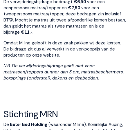
De verwijderingsbijdrage bedraagt
€6,50
voor een
interactie met ons
eenpersoons matras/topper en
€7,50
voor een
binnen en buiten
tweepersoons matras/topper, deze bedragen zijn inclusief
onze website te
BTW. Mocht je matras uit twee afzonderlijke kernen bestaan,
volgen. Dat doen we
dan geldt het matras als twee matrassen en is de
legitiem en belangrijk,
bijdrage
€11,-
.
anoniem. Meer
weten? Lees
Bekijk
Omdat M line gelooft in deze zaak pakken wij deze kosten.
dit overzicht
voor
De bijdrage zit dus al verwerkt in de verkoopprijs van de
alle
producten op onze website.
cookieinstellingen en
lees hier onze privacy
N.B. De verwijderingsbijdrage geldt niet voor:
policy
. Door te
matrassen/toppers dunner dan 3 cm, matrasbeschermers,
accepteren geef je
boxsprings (onderstel), dekens en dekbedden.
toestemming voor
onze marketing
cookies. Kies je voor
Weigeren? Dan
plaatsen we alleen
Stichting MRN
functionele en
analytische cookies.
De
Beter Bed Holding
(waaronder M line), Koninklijke Auping,