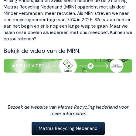
Hilding Anders, Ikea en Swiss Sense hebben de de Stichting
Matras Recycling Nederland (MRN) opgericht met als doel:
Accepteren
Minder verbranden, meer recyclen. Als MRN streven we naar
een recyclingpercentage van 75% in 2028. We staan echter
aan het begin en er is nog een lange weg te gaan. Maar we
Weigeren
halen onze doelen als iedereen met ons meedoet. Kunnen we
op jou rekenen?
Bekijk de video van de MRN:
BEKIJK VIDEO
Bezoek de website van Matras Recycling Nederland voor
meer informatie:
Matras Recycling Nederland