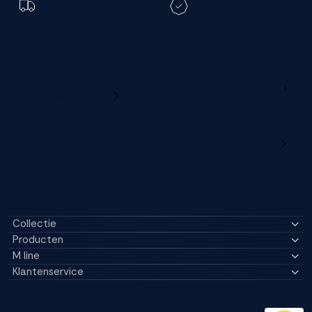
Toch een andere
bezorgdatum?
Registreer je M line en
verleng je garantie
Ga naar
Wijzig deze online
productregistratie
M line dealerportaal
Collectie
Producten
M line
Klantenservice