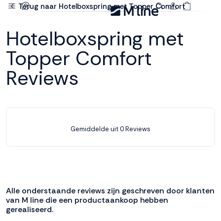
Terug naar Hotelboxspring met Topper Comfort
Deze site
Hotelboxspring met
gebruikt
cookies
Topper Comfort
Reviews
M line plaatst
functionele,
analytische en
marketing cookies.
Gemiddelde uit 0 Reviews
Dankzij functionele
cookies werkt de
website goed, terwijl
de analytische
cookies ons helpen
om de website te
Alle onderstaande reviews zijn geschreven door klanten
verbeteren. Via de
van M line die een productaankoop hebben
marketing cookies
gerealiseerd.
kunnen we jouw