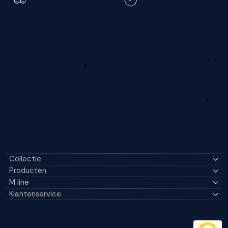
Toch een andere
bezorgdatum?
Registreer je M line en
verleng je garantie
Ga naar
Wijzig deze online
productregistratie
M line dealerportaal
Collectie
Producten
M line
Klantenservice