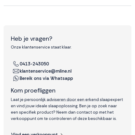
interactie met ons
binnen en buiten
onze website te
volgen. Dat doen we
legitiem en belangrijk,
anoniem. Meer
Heb je vragen?
weten? Lees
Bekijk
Onze klantenservice staat klaar.
dit overzicht
voor
alle
cookieinstellingen en
0413-243050
lees hier onze privacy
klantenservice@mline.nl
policy
. Door te
Bereik ons via Whatsapp
accepteren geef je
toestemming voor
Kom proefliggen
onze marketing
cookies. Kies je voor
Laat je persoonlijk adviseren door een erkend slaapexpert
Weigeren? Dan
en vind jouw ideale slaapoplossing. Ben je op zoek naar
plaatsen we alleen
een specifiek product? Neem dan contact op met het
functionele en
verkooppunt om te controleren of deze beschikbaar is.
analytische cookies.
Vind een verkooppunt