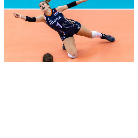
Kirsten Knip
"Slaap geeft je het beste herstel.
Zowel tussen de trainingen door als ‘s
nachts geef ik daarom mijn lichaam
de rust die het nodig heeft.”
Volleybalster Nederlandse volleybalploeg