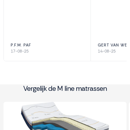
Comfortzones
7
Garantie
P.F.M. PAF
GERT VAN WE
10 jaar
17-08-25
14-08-25
Geproduceerd in
Nederland
Vergelijk de M line matrassen
Geschikt voor elektrisch bed
Ja
Materiaal tijk