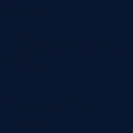
Ontdek meer
100 dagen omruilgarantie
Bij M line maak je geen sprong in het diepe. Je krijgt 100
dagen om je matras te proberen. Niet tevreden? Dan ruilen
we deze om.
Ontdek meer
Bezorgd tot in je slaapkamer
Kosteloos bezorgd en vakkundig gemonteerd, helemaal
afgestemd op jouw planning.
Ontdek meer