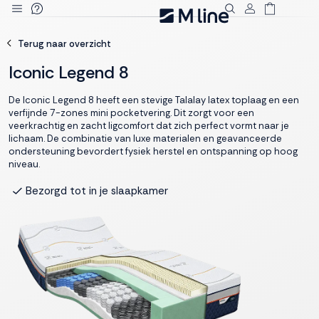
Deze site
Terug naar overzicht
gebruikt
cookies
Iconic Legend 8
De Iconic Legend 8 heeft een stevige Talalay latex toplaag en een
verfijnde 7-zones mini pocketvering. Dit zorgt voor een
veerkrachtig en zacht ligcomfort dat zich perfect vormt naar je
M line plaatst
lichaam. De combinatie van luxe materialen en geavanceerde
functionele,
ondersteuning bevordert fysiek herstel en ontspanning op hoog
niveau.
analytische en
marketing cookies.
Bezorgd tot in je slaapkamer
Dankzij functionele
cookies werkt de
website goed, terwijl
de analytische
cookies ons helpen
om de website te
verbeteren. Via de
marketing cookies
kunnen we jouw