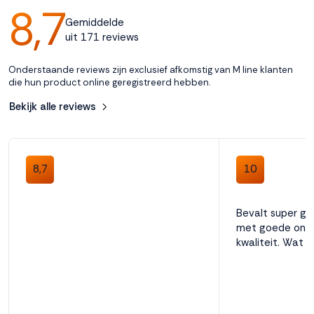
8,7
Kleur
Gemiddelde
Wit
uit 171 reviews
Onderstaande reviews zijn exclusief afkomstig van M line klanten
Collectie
die hun product online geregistreerd hebben.
Performance
Bekijk alle reviews
Aantal nachten omruilgarantie
100
8,7
10
Bevalt super go
Anti allergeen
met goede onde
Ja
kwaliteit. Wat w
Anti huisstofmijt
Ja