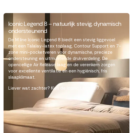
Iconic Legend 8 – natuurlijk stevig, dynamisch
ondersteunend
De M line Iconic Legend 8 biedt een stevig liggevoel
met een Talalay-latex toplaag, Contour Support en 7-
zone mini-pocketveren voor dynamische, precieze
ondersteuning en uitmuntende drukverdeling. De
opencellige Air Release laag en de verenkern zorgen
voor excellente ventilatie en een hygiënisch, fris
slaapklimaat.
Liever wat zachter? Kies de Iconic Legend 7.