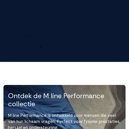
Deskundig advies
Bij M line heb je contact met medewerkers die spreken
vanuit ervaring. Voor passend advies afgestemd op jouw
persoonlijke situatie.
Ontdek meer
Ontdek de M line Performance
collectie
M line Performance is ontwikkeld voor mensen die veel
van hun lichaam vragen. Perfect voor fysieke prestaties,
herstel en ondersteuning.