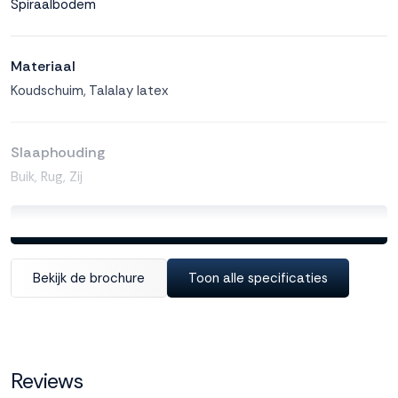
Spiraalbodem
Materiaal
Koudschuim, Talalay latex
Slaaphouding
Buik, Rug, Zij
Toon alle specificaties
Veiligheidscertificaat
OEKO-TEX® Standard 100
Bekijk de brochure
Toon alle specificaties
Kerndikte matras
25 cm
Reviews