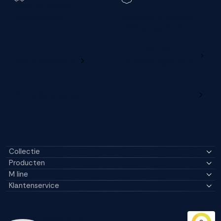
Toch een andere
bezorgdatum?
Registreer je M line en
verleng je garantie
Ga naar
Wijzig deze online
productregistratie
M line dealerportaal
Collectie
Producten
M line
Klantenservice
14296 Reviews