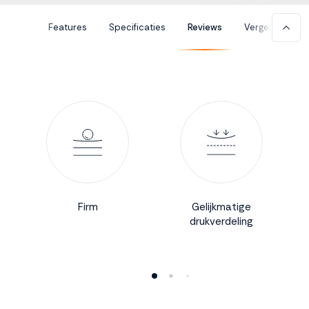
Accepteren
Features
Specificaties
Reviews
Vergelijk
Weigeren
Firm
Gelijkmatige
drukverdeling