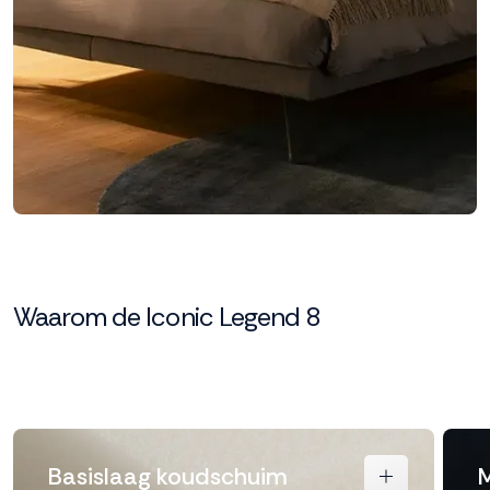
Waarom de Iconic Legend 8
Basislaag koudschuim
M