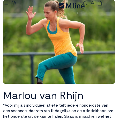
Deze site
gebruikt
cookies
M line plaatst
functionele,
analytische en
marketing cookies.
Dankzij functionele
cookies werkt de
website goed, terwijl
de analytische
Marlou van Rhijn
cookies ons helpen
om de website te
verbeteren. Via de
“Voor mij als individueel atlete telt iedere honderdste van
marketing cookies
een seconde, daarom sta ik dagelijks op de atletiekbaan om
kunnen we jouw
het onderste uit de kan te halen. Slaap is misschien wel het