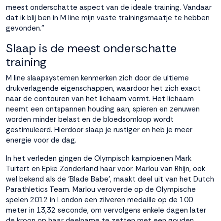
interactie met ons
meest onderschatte aspect van de ideale training. Vandaar
binnen en buiten
dat ik blij ben in M line mijn vaste trainingsmaatje te hebben
onze website te
gevonden.”
volgen. Dat doen we
Slaap is de meest onderschatte
legitiem en belangrijk,
anoniem. Meer
training
weten? Lees
Bekijk
M line slaapsystemen kenmerken zich door de ultieme
dit overzicht
voor
drukverlagende eigenschappen, waardoor het zich exact
alle
naar de contouren van het lichaam vormt. Het lichaam
cookieinstellingen en
neemt een ontspannen houding aan, spieren en zenuwen
lees hier onze privacy
worden minder belast en de bloedsomloop wordt
policy
. Door te
gestimuleerd. Hierdoor slaap je rustiger en heb je meer
accepteren geef je
energie voor de dag.
toestemming voor
onze marketing
In het verleden gingen de Olympisch kampioenen Mark
cookies. Kies je voor
Tuitert en Epke Zonderland haar voor. Marlou van Rhijn, ook
Weigeren? Dan
wel bekend als de ‘Blade Babe’, maakt deel uit van het Dutch
plaatsen we alleen
Parathletics Team. Marlou veroverde op de Olympische
functionele en
spelen 2012 in London een zilveren medaille op de 100
analytische cookies.
meter in 13,32 seconde, om vervolgens enkele dagen later
de kroon op haar deelname te zetten met een gouden