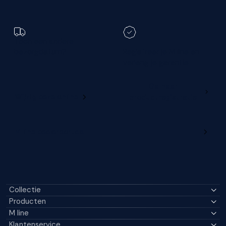
Toch een andere
bezorgdatum?
Registreer je M line en
verleng je garantie
Ga naar
Wijzig deze online
productregistratie
M line dealerportaal
Collectie
Producten
M line
Klantenservice