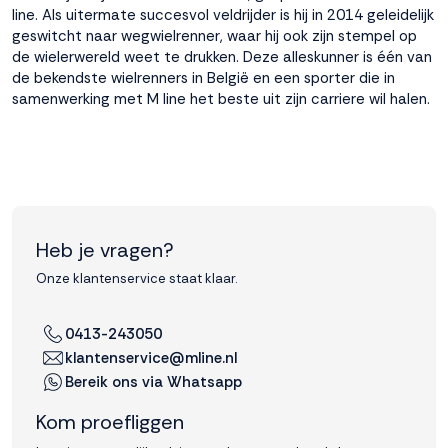
interactie met ons
line. Als uitermate succesvol veldrijder is hij in 2014 geleidelijk
binnen en buiten
geswitcht naar wegwielrenner, waar hij ook zijn stempel op
onze website te
de wielerwereld weet te drukken. Deze alleskunner is één van
volgen. Dat doen we
de bekendste wielrenners in België en een sporter die in
legitiem en belangrijk,
samenwerking met M line het beste uit zijn carriere wil halen.
anoniem. Meer
weten? Lees
Bekijk
dit overzicht
voor
alle
cookieinstellingen en
lees hier onze privacy
policy
. Door te
Heb je vragen?
accepteren geef je
Onze klantenservice staat klaar.
toestemming voor
onze marketing
cookies. Kies je voor
0413-243050
Weigeren? Dan
klantenservice@mline.nl
plaatsen we alleen
Bereik ons via Whatsapp
functionele en
analytische cookies.
Kom proefliggen