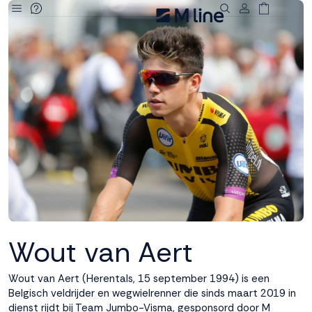
Deze site
gebruikt
cookies
M line plaatst
functionele,
analytische en
marketing cookies.
Dankzij functionele
cookies werkt de
website goed, terwijl
de analytische
Wout van Aert
cookies ons helpen
om de website te
verbeteren. Via de
Wout van Aert (Herentals, 15 september 1994) is een
marketing cookies
Belgisch veldrijder en wegwielrenner die sinds maart 2019 in
kunnen we jouw
dienst rijdt bij Team Jumbo-Visma, gesponsord door M