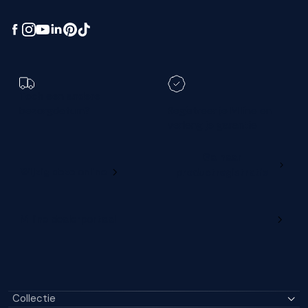
Toch een andere
bezorgdatum?
Registreer je M line en
verleng je garantie
Ga naar
Wijzig deze online
productregistratie
M line dealerportaal
Collectie