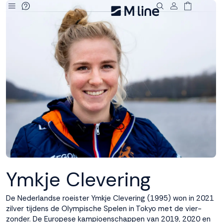
Deze site
gebruikt
cookies
M line plaatst
functionele,
analytische en
marketing cookies.
Dankzij functionele
cookies werkt de
website goed, terwijl
de analytische
Ymkje Clevering
cookies ons helpen
om de website te
De Nederlandse roeister Ymkje Clevering (1995) won in 2021
verbeteren. Via de
zilver tijdens de Olympische Spelen in Tokyo met de vier-
marketing cookies
zonder. De Europese kampioenschappen van 2019, 2020 en
kunnen we jouw