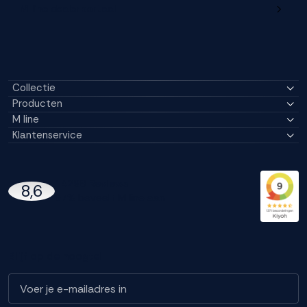
M line dealerportaal
Collectie
Producten
M line
Klantenservice
14296 Reviews
8,6
97% beveelt M line aan
Blijf op de hoogte!