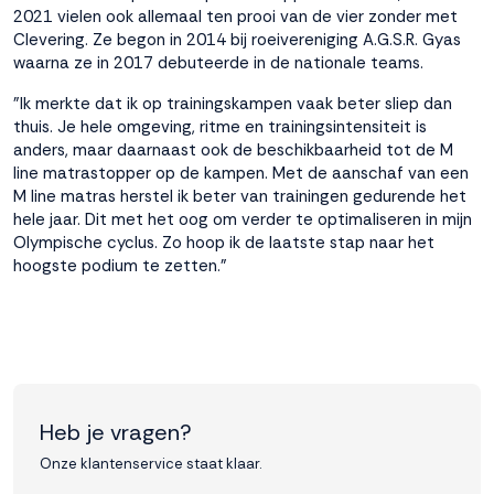
2021 vielen ook allemaal ten prooi van de vier zonder met
interactie met ons
Clevering. Ze begon in 2014 bij roeivereniging A.G.S.R. Gyas
binnen en buiten
waarna ze in 2017 debuteerde in de nationale teams.
onze website te
volgen. Dat doen we
"Ik merkte dat ik op trainingskampen vaak beter sliep dan
legitiem en belangrijk,
thuis. Je hele omgeving, ritme en trainingsintensiteit is
anoniem. Meer
anders, maar daarnaast ook de beschikbaarheid tot de M
weten? Lees
Bekijk
line matrastopper op de kampen. Met de aanschaf van een
dit overzicht
voor
M line matras herstel ik beter van trainingen gedurende het
alle
hele jaar. Dit met het oog om verder te optimaliseren in mijn
cookieinstellingen en
Olympische cyclus. Zo hoop ik de laatste stap naar het
lees hier onze privacy
hoogste podium te zetten."
policy
. Door te
accepteren geef je
toestemming voor
onze marketing
cookies. Kies je voor
Weigeren? Dan
plaatsen we alleen
Heb je vragen?
functionele en
analytische cookies.
Onze klantenservice staat klaar.