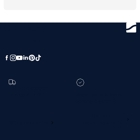
Get ready for
greatness.
Toch een andere
bezorgdatum?
Registreer je M line en
verleng je garantie
Ga naar
Wijzig deze online
productregistratie