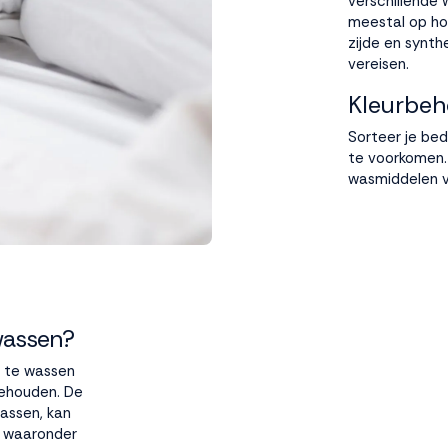
verschillende
meestal op ho
zijde en synt
vereisen.
Kleurbe
Sorteer je be
te voorkomen. 
wasmiddelen v
wassen?
g te wassen
behouden. De
assen, kan
n, waaronder