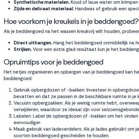
Synthetische materialen.
Koud of lauw water om krimpen
Zijde en delicaat materiaal.
Handwas of gebruik een speci
Hoe voorkom je kreukels in je beddengoed?
Als je beddengoed na het wassen kreukvrij wilt houden, probeer
Direct uithangen.
Hang het beddengoed onmiddellijk na he
Strijken.
Voor een extra glad resultaat kun je het beddengoe
Opruimtips voor je beddengoed
Het netjes organiseren en opbergen van je beddengoed kan help
beddengoed:
Gebruik opbergdozen of -bakken: Investeer in opbergdoze
bevatten en dat ze passen in de beschikbare ruimte in je k
Vacuüm opbergzakken: Als je weinig ruimte hebt, overwe
verwijderen, waardoor ze ideaal zijn voor seizoensgebon
Labelen: Label de opbergdozen of -bakken om het vinden v
eenvoudiger.
Maak gebruik van ladeverdelers: Als je lades gebruikt om
soorten beddengoed gescheiden te houden.