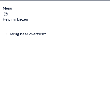
Menu
Deze site
gebruikt
Help mij kiezen
cookies
Terug naar overzicht
M line plaatst
functionele,
analytische en
marketing cookies.
Dankzij functionele
cookies werkt de
website goed, terwijl
de analytische
cookies ons helpen
om de website te
verbeteren. Via de
marketing cookies