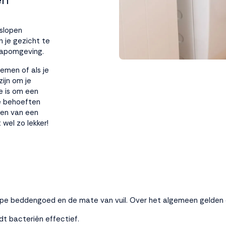
nslopen
n je gezicht te
laapomgeving.
lemen of als je
ijn om je
e is om een
ke behoeften
ten van een
wel zo lekker!
ype beddengoed en de mate van vuil. Over het algemeen gelden d
t bacteriën effectief.