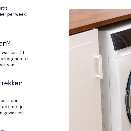
ordt
eer per week
en?
 wassen. Dit
 allergenen te
eek van
trekken
en is een
ntact met je
en gewassen
en