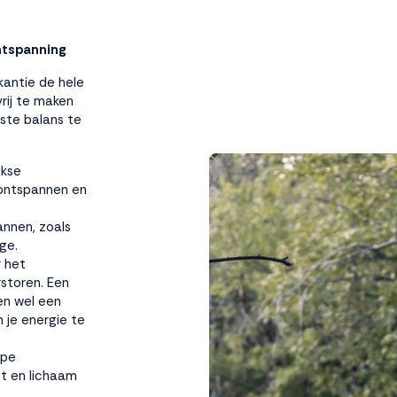
ontspanning
akantie de hele
vrij te maken
iste balans te
jkse
 ontspannen en
annen, zoals
ge.
r het
rstoren. Een
en wel een
 je energie te
epe
t en lichaam