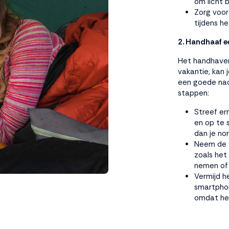
om licht b
Zorg voo
tijdens he
2. Handhaaf e
Het handhaven 
vakantie, kan 
een goede nac
stappen:
Streef er
en op te s
dan je no
Neem de t
zoals het
nemen of 
Vermijd h
smartphon
omdat het