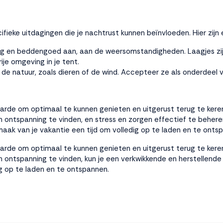
eke uitdagingen die je nachtrust kunnen beïnvloeden. Hier zijn
ng en beddengoed aan, aan de weersomstandigheden. Laagjes zijn 
e omgeving in je tent.
e natuur, zoals dieren of de wind. Accepteer ze als onderdeel 
aarde om optimaal te kunnen genieten en uitgerust terug te ker
en ontspanning te vinden, en stress en zorgen effectief te behere
n maak van je vakantie een tijd om volledig op te laden en te onts
aarde om optimaal te kunnen genieten en uitgerust terug te ker
n ontspanning te vinden, kun je een verkwikkende en herstellende 
ig op te laden en te ontspannen.