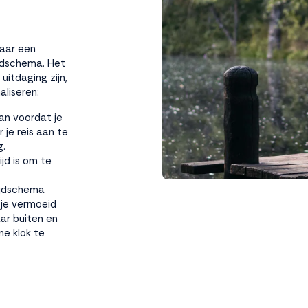
naar een
ijdschema. Het
itdaging zijn,
aliseren:
an voordat je
 je reis aan te
g.
ijd is om te
tijdschema
 je vermoeid
ar buiten en
rne klok te