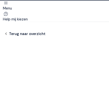
Menu
Deze site
gebruikt
Help mij kiezen
cookies
Terug naar overzicht
M line plaatst
functionele,
analytische en
marketing cookies.
Dankzij functionele
cookies werkt de
website goed, terwijl
de analytische
cookies ons helpen
om de website te
verbeteren. Via de
marketing cookies