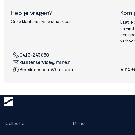
Heb je vragen?
Kom 
Onze klantenservice staat klaar.
Laat je
en vind
een spe
verkoop
0413-243050
klantenservice@mline.nl
Vind e
Bereik ons via Whatsapp
Get ready for greatnes
Collectie
M line
M line Performance
Over ons