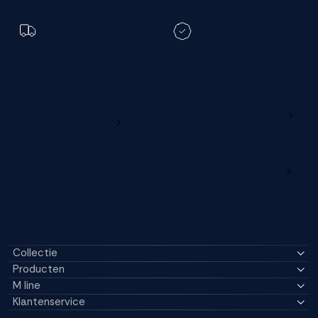
Toch een andere
bezorgdatum?
Registreer je M line en
verleng je garantie
Ga naar
Wijzig deze online
productregistratie
M line dealerportaal
Collectie
Producten
M line
Klantenservice