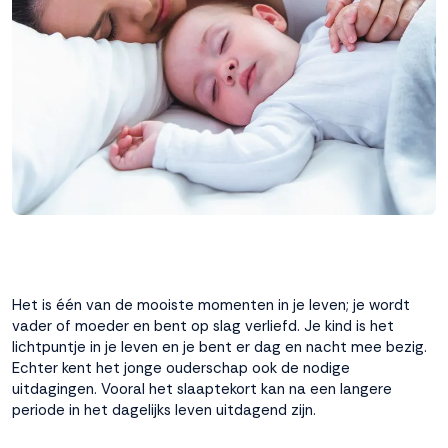
interactie met ons
binnen en buiten
onze website te
volgen. Dat doen we
legitiem en belangrijk,
anoniem. Meer
weten? Lees
Bekijk
dit overzicht
voor
alle
cookieinstellingen en
lees hier onze privacy
policy
. Door te
accepteren geef je
toestemming voor
Het is één van de mooiste momenten in je leven; je wordt
onze marketing
vader of moeder en bent op slag verliefd. Je kind is het
cookies. Kies je voor
lichtpuntje in je leven en je bent er dag en nacht mee bezig.
Weigeren? Dan
Echter kent het jonge ouderschap ook de nodige
plaatsen we alleen
uitdagingen. Vooral het slaaptekort kan na een langere
functionele en
periode in het dagelijks leven uitdagend zijn.
analytische cookies.