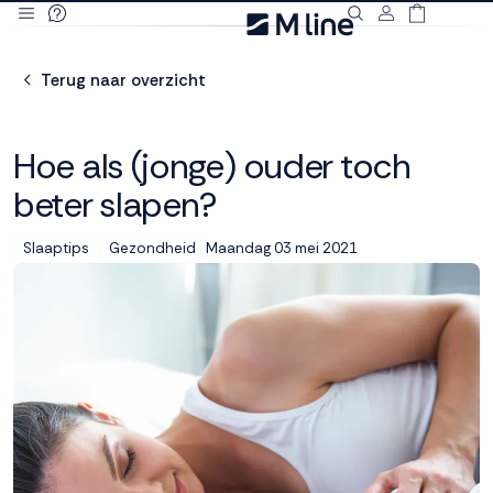
Deze site
gebruikt
Terug naar overzicht
cookies
Hoe als (jonge) ouder toch
beter slapen?
M line plaatst
functionele,
Maandag 03 mei 2021
Slaaptips
Gezondheid
analytische en
marketing cookies.
Dankzij functionele
cookies werkt de
website goed, terwijl
de analytische
cookies ons helpen
om de website te
verbeteren. Via de
marketing cookies
kunnen we jouw