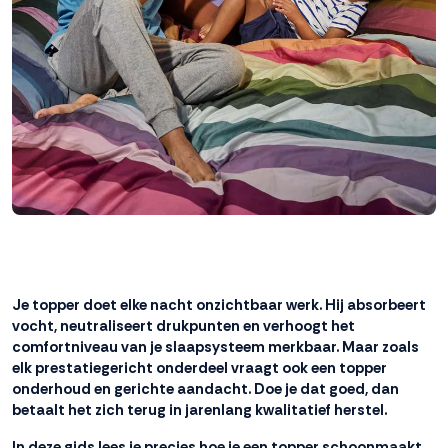
interactie met ons
binnen en buiten
onze website te
volgen. Dat doen we
legitiem en belangrijk,
anoniem. Meer
weten? Lees
Bekijk
dit overzicht
voor
alle
cookieinstellingen en
lees hier onze privacy
policy
. Door te
accepteren geef je
toestemming voor
Je topper doet elke nacht onzichtbaar werk. Hij absorbeert
onze marketing
vocht, neutraliseert drukpunten en verhoogt het
cookies. Kies je voor
comfortniveau van je slaapsysteem merkbaar. Maar zoals
Weigeren? Dan
elk prestatiegericht onderdeel vraagt ook een topper
plaatsen we alleen
onderhoud en gerichte aandacht. Doe je dat goed, dan
functionele en
betaalt het zich terug in jarenlang kwalitatief herstel.
analytische cookies.
In deze gids lees je precies hoe je een topper schoonmaakt,