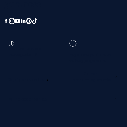
greatness.
Toch een andere
bezorgdatum?
Registreer je M line en
verleng je garantie
Ga naar
Wijzig deze online
productregistratie
M line dealerportaal