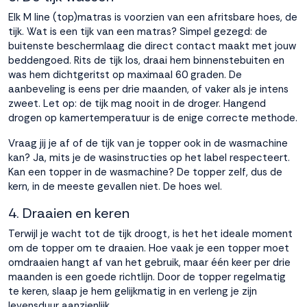
Elk M line (top)matras is voorzien van een afritsbare hoes, de
tijk. Wat is een tijk van een matras? Simpel gezegd: de
buitenste beschermlaag die direct contact maakt met jouw
beddengoed. Rits de tijk los, draai hem binnenstebuiten en
was hem dichtgeritst op maximaal 60 graden. De
aanbeveling is eens per drie maanden, of vaker als je intens
zweet. Let op: de tijk mag nooit in de droger. Hangend
drogen op kamertemperatuur is de enige correcte methode.
Vraag jij je af of de tijk van je topper ook in de wasmachine
kan? Ja, mits je de wasinstructies op het label respecteert.
Kan een topper in de wasmachine? De topper zelf, dus de
kern, in de meeste gevallen niet. De hoes wel.
4. Draaien en keren
Terwijl je wacht tot de tijk droogt, is het het ideale moment
om de topper om te draaien. Hoe vaak je een topper moet
omdraaien hangt af van het gebruik, maar één keer per drie
maanden is een goede richtlijn. Door de topper regelmatig
te keren, slaap je hem gelijkmatig in en verleng je zijn
levensduur aanzienlijk.