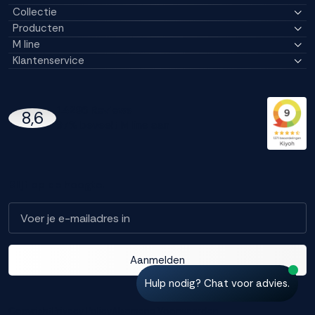
Collectie
Producten
M line
Klantenservice
14296 Reviews
8,6
97% beveelt M line aan
Blijf op de hoogte!
Aanmelden
Hulp nodig? Chat voor advies.
Copyright
Privacy Policy
Algemene Voorwaarden