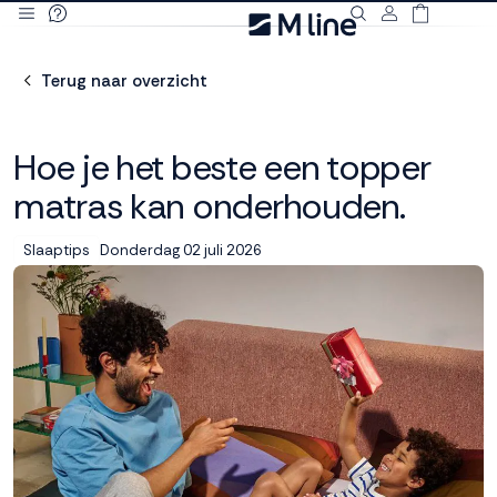
Deze site
gebruikt
Terug naar overzicht
cookies
Hoe je het beste een topper
matras kan onderhouden.
M line plaatst
functionele,
Donderdag 02 juli 2026
Slaaptips
analytische en
marketing cookies.
Dankzij functionele
cookies werkt de
website goed, terwijl
de analytische
cookies ons helpen
om de website te
verbeteren. Via de
marketing cookies
kunnen we jouw