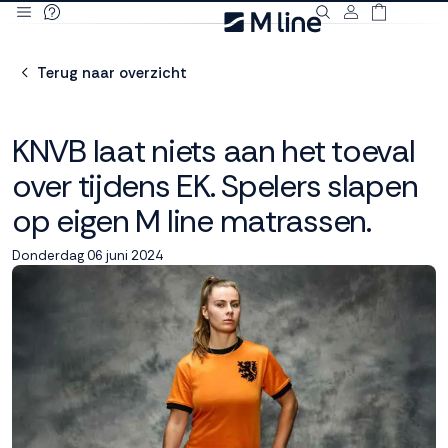
Deze site
gebruikt
Terug naar overzicht
cookies
KNVB laat niets aan het toeval
over tijdens EK. Spelers slapen
M line plaatst
op eigen M line matrassen.
functionele,
analytische en
marketing cookies.
Donderdag 06 juni 2024
Dankzij functionele
cookies werkt de
website goed, terwijl
de analytische
cookies ons helpen
om de website te
verbeteren. Via de
marketing cookies
kunnen we jouw