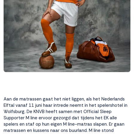
interactie met ons
binnen en buiten
onze website te
volgen. Dat doen we
legitiem en belangrijk,
anoniem. Meer
weten? Lees
Bekijk
dit overzicht
voor
alle
cookieinstellingen en
lees hier onze privacy
policy
. Door te
accepteren geef je
toestemming voor
onze marketing
cookies. Kies je voor
Aan de matrassen gaat het niet liggen, als het Nederlands
Weigeren? Dan
Elftal vanaf 11 juni haar intrede neemt in het spelershotel in
plaatsen we alleen
Wolfsburg. De KNVB heeft samen met Official Sleep
functionele en
Supporter M line ervoor gezorgd dat tijdens het EK alle
analytische cookies.
spelers en staf op hun eigen M line-matras slapen. Er gaan
matrassen en kussens naar ons buurland. M line stond