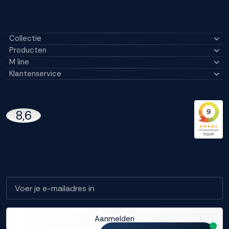
Collectie
Producten
M line
Klantenservice
14296 Reviews
8,6
97% beveelt M line aan
Blijf op de hoogte!
Aanmelden