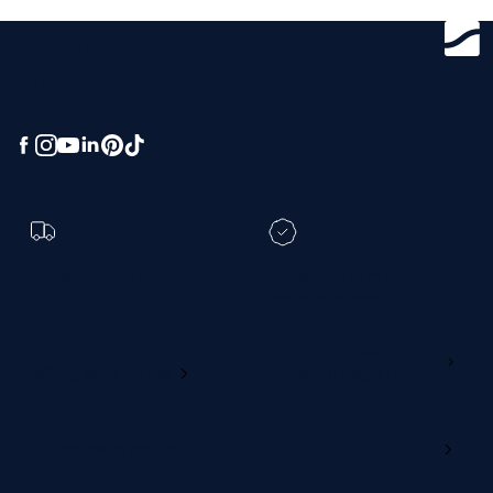
Get ready for
greatness.
Toch een andere
bezorgdatum?
Registreer je M line en
verleng je garantie
Ga naar
Wijzig deze online
productregistratie
M line dealerportaal