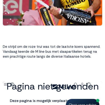
interactie met ons
binnen en buiten
onze website te
volgen. Dat doen we
legitiem en belangrijk,
anoniem. Meer
weten? Lees
Bekijk
dit overzicht
voor
alle
De strijd om de roze trui was tot de laatste koers spannend.
cookieinstellingen en
Vandaag keerde de M line bus met slaapartikelen terug na
lees hier onze privacy
een prachtige route langs de diverse Italiaanse hotels.
policy
. Door te
accepteren geef je
toestemming voor
onze marketing
cookies. Kies je voor
Weigeren? Dan
plaatsen we alleen
functionele en
analytische cookies.