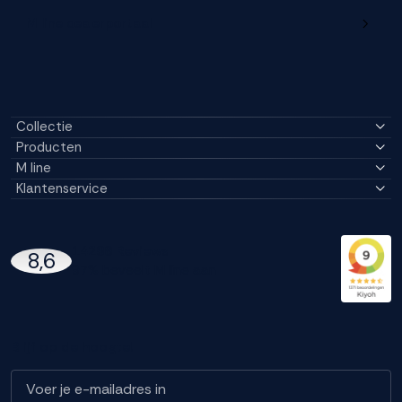
M line dealerportaal
Collectie
Producten
M line
Klantenservice
14296 Reviews
8,6
97% beveelt M line aan
Blijf op de hoogte!