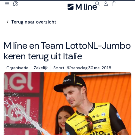
Deze site
gebruikt
Terug naar overzicht
cookies
M line en Team LottoNL-Jumbo
keren terug uit Italie
M line plaatst
functionele,
Woensdag 30 mei 2018
Organisatie
Zakelijk
Sport
analytische en
marketing cookies.
Dankzij functionele
cookies werkt de
website goed, terwijl
de analytische
cookies ons helpen
om de website te
verbeteren. Via de
marketing cookies
kunnen we jouw