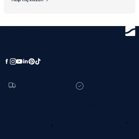
Get ready for
greatness.
Toch een andere
bezorgdatum?
Registreer je M line en
verleng je garantie
Ga naar
Wijzig deze online
productregistratie