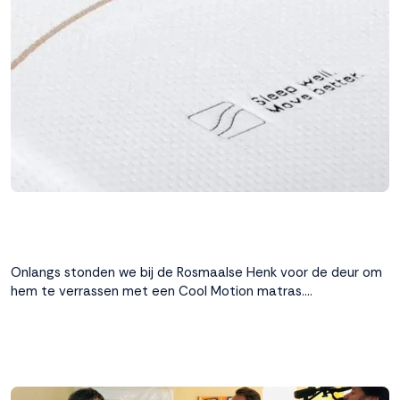
interactie met ons
binnen en buiten
onze website te
volgen. Dat doen we
legitiem en belangrijk,
anoniem. Meer
weten? Lees
Bekijk
dit overzicht
voor
alle
cookieinstellingen en
lees hier onze privacy
policy
. Door te
accepteren geef je
toestemming voor
Onlangs stonden we bij de Rosmaalse Henk voor de deur om
onze marketing
hem te verrassen met een Cool Motion matras….
cookies. Kies je voor
Weigeren? Dan
plaatsen we alleen
functionele en
analytische cookies.