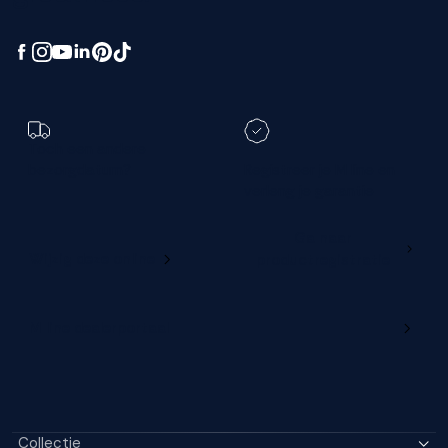
Toch een andere
bezorgdatum?
Registreer je M line en
verleng je garantie
Ga naar
Wijzig deze online
productregistratie
M line dealerportaal
Collectie