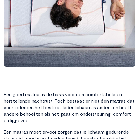
interactie met ons
binnen en buiten
onze website te
volgen. Dat doen we
legitiem en belangrijk,
anoniem. Meer
weten? Lees
Bekijk
dit overzicht
voor
alle
cookieinstellingen en
lees hier onze privacy
policy
. Door te
accepteren geef je
toestemming voor
Een goed matras is de basis voor een comfortabele en
onze marketing
herstellende nachtrust. Toch bestaat er niet één matras dat
cookies. Kies je voor
voor iedereen het beste is. Ieder lichaam is anders en heeft
Weigeren? Dan
andere behoeften als het gaat om ondersteuning, comfort
plaatsen we alleen
en liggevoel.
functionele en
analytische cookies.
Een matras moet ervoor zorgen dat je lichaam gedurende
de nacht goed wordt ondersteund, terwijl je tegelijkertijd