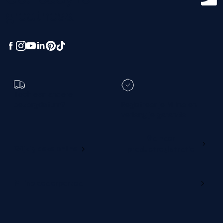
greatness.
Toch een andere
bezorgdatum?
Registreer je M line en
verleng je garantie
Ga naar
Wijzig deze online
productregistratie
M line dealerportaal