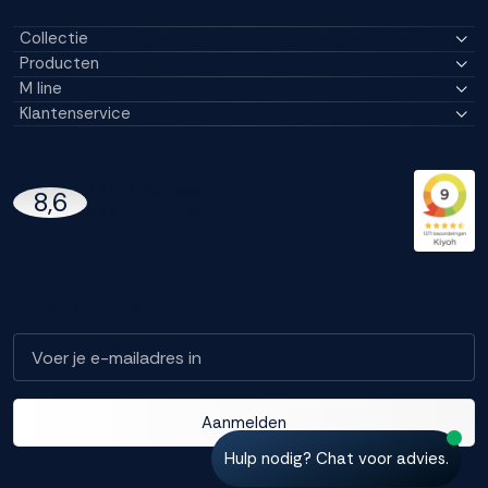
Collectie
Producten
M line
Klantenservice
14296 Reviews
8,6
97% beveelt M line aan
Blijf op de hoogte!
Aanmelden
Hulp nodig? Chat voor advies.