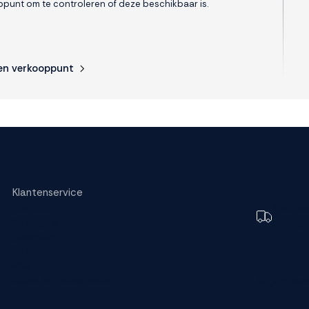
punt om te controleren of deze beschikbaar is.
en verkooppunt
s.
Klantenservice
Bestellen
Toch e
Bezorging
bezorg
Garantie
Betalen
FAQ
Ruilen en retourneren
Wijzig dez