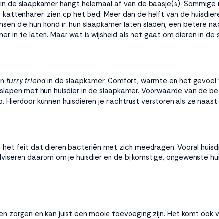
 in de slaapkamer hangt helemaal af van de baasje(s). Sommige 
kattenharen zien op het bed. Meer dan de helft van de huisdiere
nsen die hun hond in hun slaapkamer laten slapen, een betere n
r in te laten. Maar wat is wijsheid als het gaat om dieren in de
un
furry friend
in de slaapkamer. Comfort, warmte en het gevoel v
lapen met hun huisdier in de slaapkamer. Voorwaarde van de beter
. Hierdoor kunnen huisdieren je nachtrust verstoren als ze naast 
het feit dat dieren bacteriën met zich meedragen. Vooral huisdie
dviseren daarom om je huisdier en de bijkomstige, ongewenste hu
emen zorgen en kan juist een mooie toevoeging zijn. Het komt ook