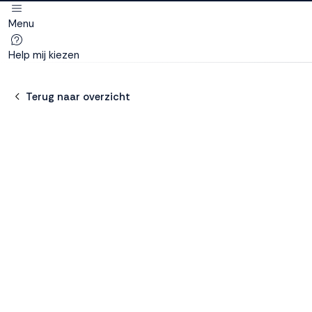
Menu
Deze site
gebruikt
Help mij kiezen
cookies
Terug naar overzicht
M line plaatst
functionele,
analytische en
marketing cookies.
Dankzij functionele
cookies werkt de
website goed, terwijl
de analytische
cookies ons helpen
om de website te
verbeteren. Via de
marketing cookies