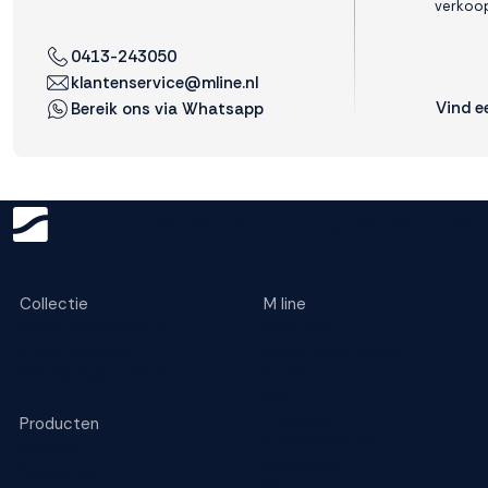
verkoop
0413-243050
klantenservice@mline.nl
Vind e
Bereik ons via Whatsapp
Get ready for greatnes
Collectie
M line
M line Performance
Over ons
M line Prestige
Brand Store Breda
Valk Exclusief x M line
Acties
B2B
Podcasts
Producten
Ambassadeurs
Bedden
Brochures
Boxsprings