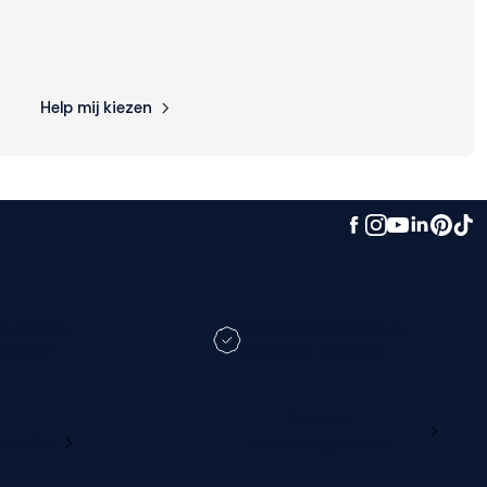
Help mij kiezen
en andere
Registreer je M line en
datum?
verleng je garantie
Ga naar
e online
productregistratie