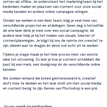
zetten als offline. Je ondersteunt het marketingteam bij het
interactie met ons
bedenken, maken en plaatsen van content voor onze social
binnen en buiten
media kanalen en andere online campagne uitingen.
onze website te
volgen. Dat doen we
Omdat we werken in een klein team, krijg je veel mee van
legitiem en belangrijk,
verschillende projecten en afdelingen. Geen dag is hetzelfde:
anoniem. Meer
de ene keer denk je mee over een social campagne, de
weten? Lees
Bekijk
andere keer help je bij het maken van visuals, teksten of
dit overzicht
voor
contentplanningen. Je krijgt bij ons de ruimte om creatief te
alle
zijn, ideeën aan te dragen én deze ook echt uit te werken.
cookieinstellingen en
lees hier onze privacy
Tijdens je stage maak je het hele proces mee: van eerste
policy
. Door te
idee tot uitvoering. Zo leer je hoe je content ontwikkelt die
accepteren geef je
past bij een merk, een doelgroep én de verschillende online
toestemming voor
kanalen.
onze marketing
We zoeken iemand die breed geïnteresseerd is, creatief
cookies. Kies je voor
durft mee te denken en het leuk vindt om met social media
Weigeren? Dan
en content bezig te zijn. Kennis van Photoshop is een pré.
plaatsen we alleen
functionele en
analytische cookies.
Jouw werkzaamheden