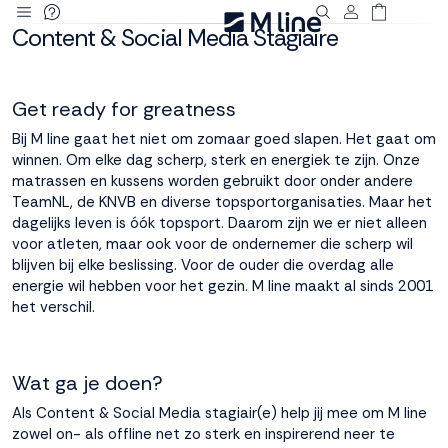
Content & Social Media Stagiaire
Deze site
gebruikt
cookies
Get ready for greatness
Bij M line gaat het niet om zomaar goed slapen. Het gaat om
winnen. Om elke dag scherp, sterk en energiek te zijn. Onze
matrassen en kussens worden gebruikt door onder andere
M line plaatst
TeamNL, de KNVB en diverse topsportorganisaties. Maar het
functionele,
dagelijks leven is óók topsport. Daarom zijn we er niet alleen
analytische en
voor atleten, maar ook voor de ondernemer die scherp wil
marketing cookies.
blijven bij elke beslissing. Voor de ouder die overdag alle
Dankzij functionele
energie wil hebben voor het gezin. M line maakt al sinds 2001
cookies werkt de
het verschil.
website goed, terwijl
de analytische
cookies ons helpen
om de website te
Wat ga je doen?
verbeteren. Via de
Als Content & Social Media stagiair(e) help jij mee om M line
marketing cookies
zowel on- als offline net zo sterk en inspirerend neer te
kunnen we jouw