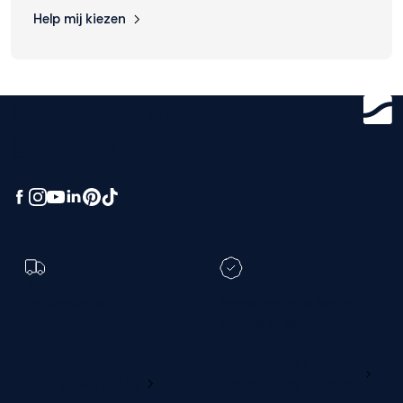
Help mij kiezen
Get ready for
greatness.
Toch een andere
bezorgdatum?
Registreer je M line en
verleng je garantie
Ga naar
Wijzig deze online
productregistratie