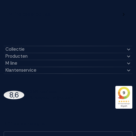
M line dealerportaal
Collectie
Producten
M line
Klantenservice
14296 Reviews
8,6
97% beveelt M line aan
Blijf op de hoogte!