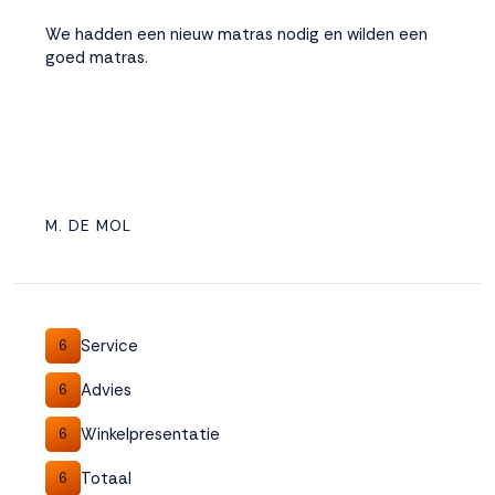
We hadden een nieuw matras nodig en wilden een
goed matras.
M. DE MOL
Service
6
Advies
6
Winkelpresentatie
6
Totaal
6