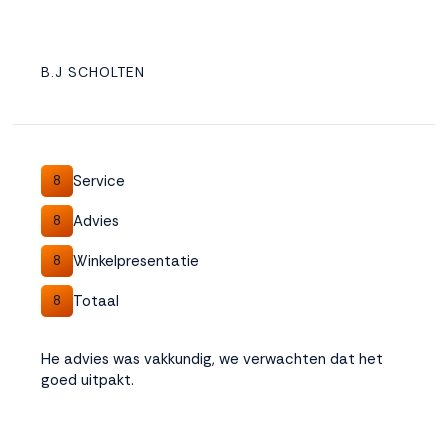
B.J SCHOLTEN
Service
8
Advies
8
Winkelpresentatie
8
Totaal
8
He advies was vakkundig, we verwachten dat het
goed uitpakt.