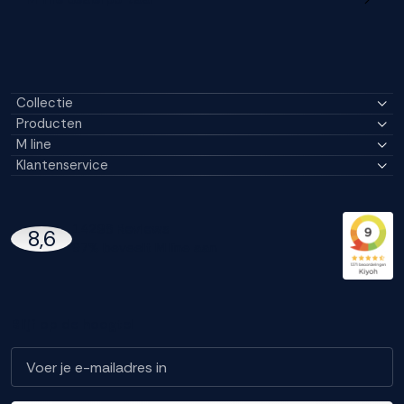
Collectie
Producten
M line
Klantenservice
14296 Reviews
8,6
97% beveelt M line aan
Blijf op de hoogte!