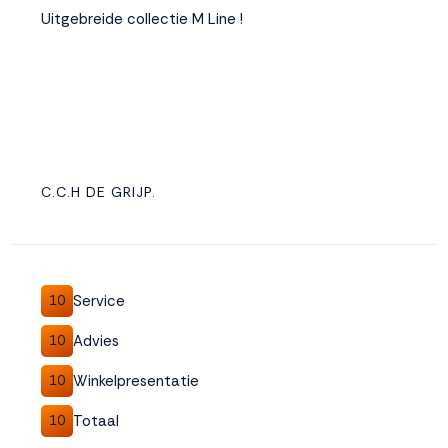
Uitgebreide collectie M Line !
C.C.H DE GRIJP.
Service
10
Advies
10
Winkelpresentatie
10
Totaal
10