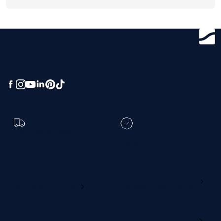
Get ready for
greatness.
Toch een andere
bezorgdatum?
Registreer je M line en
verleng je garantie
Ga naar
Wijzig deze online
productregistratie
M line dealerportaal