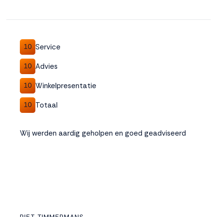
Service
10
Advies
10
Winkelpresentatie
10
Totaal
10
Wij werden aardig geholpen en goed geadviseerd