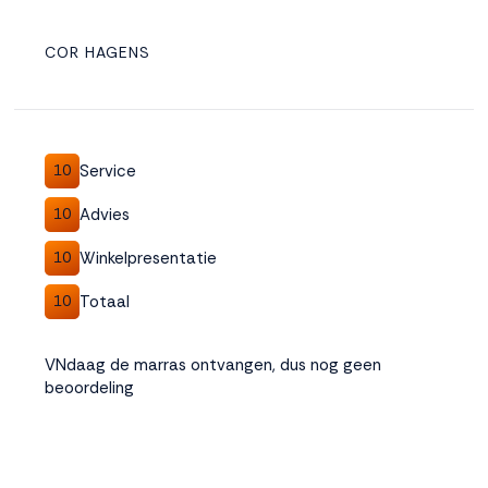
COR HAGENS
Service
10
Advies
10
Winkelpresentatie
10
Totaal
10
VNdaag de marras ontvangen, dus nog geen
beoordeling