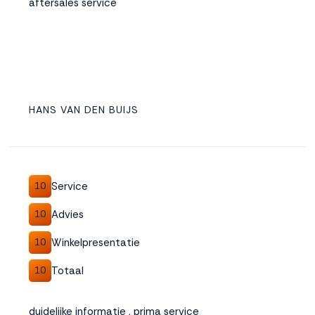
aftersales service
HANS VAN DEN BUIJS
Service
10
Advies
10
Winkelpresentatie
10
Totaal
10
duidelijke informatie , prima service