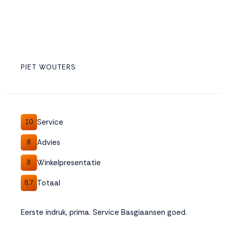
PIET WOUTERS
Service
10
Advies
8
Winkelpresentatie
8
Totaal
8,7
Eerste indruk, prima. Service Basgiaansen goed.