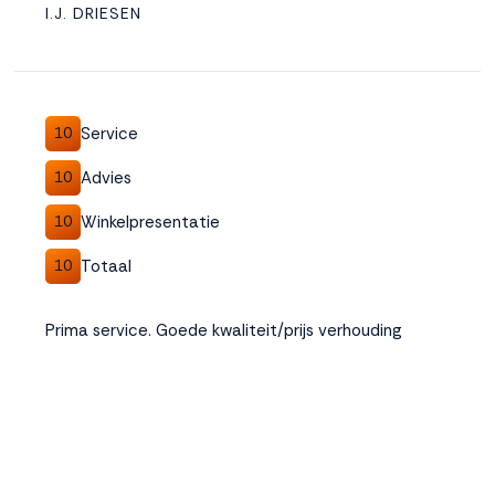
I.J. DRIESEN
Service
10
Advies
10
Winkelpresentatie
10
Totaal
10
Prima service. Goede kwaliteit/prijs verhouding