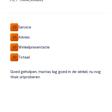
PIET TIMMERMANS
Service
10
Advies
10
Winkelpresentatie
10
Totaal
10
Goed geholpen, matras lag goed in de winkel, nu nog
thuis uitproberen.