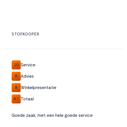
STOFKOOPER
Service
10
Advies
8
Winkelpresentatie
8
Totaal
8,7
Goede zaak, met een hele goede service