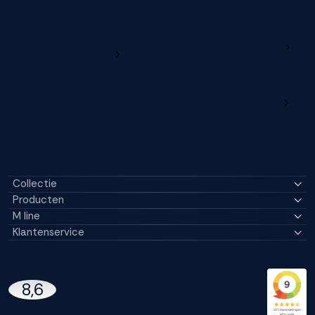
verleng je garantie
Ga naar
Wijzig deze online
productregistratie
M line dealerportaal
Collectie
Producten
M line
Klantenservice
14296 Reviews
8,6
97% beveelt M line aan