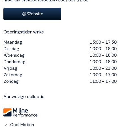
filiaal.almere@beterbed.nl
(036) 537 12 88
interactie met ons
binnen en buiten
Website
onze website te
volgen. Dat doen we
legitiem en belangrijk,
Openingstijden winkel
anoniem. Meer
weten? Lees
Bekijk
Maandag
13:00 - 17:30
dit overzicht
voor
Dinsdag
10:00 - 18:00
alle
Woensdag
10:00 - 18:00
cookieinstellingen en
Donderdag
10:00 - 18:00
lees hier onze privacy
Vrijdag
10:00 - 21:00
policy
. Door te
Zaterdag
10:00 - 17:00
accepteren geef je
Zondag
11:00 - 17:00
toestemming voor
onze marketing
cookies. Kies je voor
Aanwezige collectie
Weigeren? Dan
plaatsen we alleen
functionele en
analytische cookies.
Cool Motion