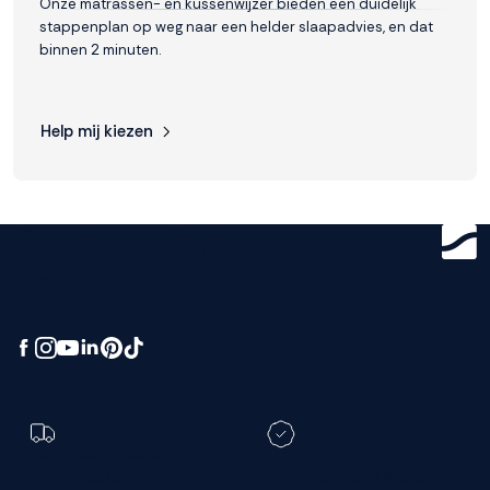
Onze matrassen- en kussenwijzer bieden een duidelijk
stappenplan op weg naar een helder slaapadvies, en dat
binnen 2 minuten.
Help mij kiezen
Get ready for
greatness.
Toch een andere
bezorgdatum?
Registreer je M line en